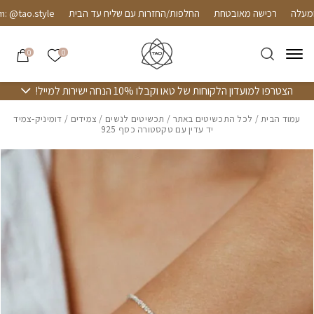
חזרה למעלה
Skip to Conten
רכישה מאובטחת
החלפות/החזרות עם שליח עד הבית
@tao.style
הרשימה שלי
0
0
הצטרפו למועדון הלקוחות של טאו וקבלו 10% הנחה ישירות למייל!
עמוד הבית
/
לכל התכשיטים באתר
/
תכשיטים לנשים
/
צמידים
/ דומיניק-צמיד
יד עדין עם טקסטורה כסף 925