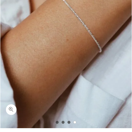
כמות דומיניק-צמיד יד עדין עם טקסטורה כסף 925