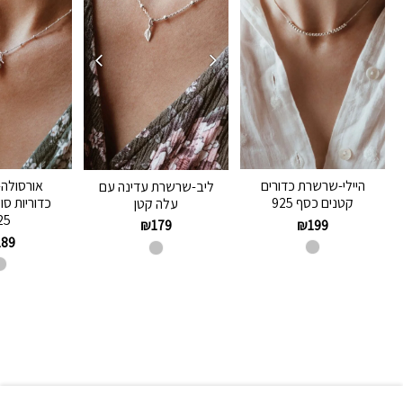
היילי-שרשרת כדורים
אורסולה
ליב-שרשרת עדינה עם
קטנים כסף 925
כדוריות סו
עלה קטן
25
₪
199
₪
179
189