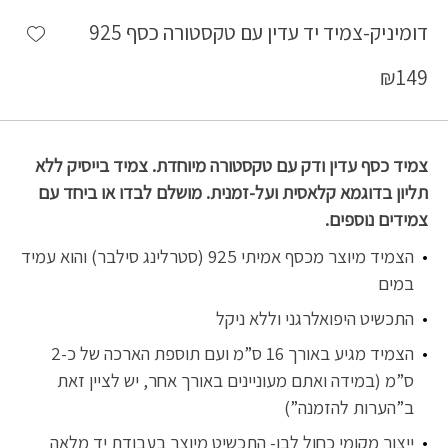
shlist
דומיניק-צמיד יד עדין עם טקסטורה כסף 925
₪
149
צמיד כסף עדין ודק עם טקסטורה מיוחדת. צמיד בייסיק ללא
תליון בדוגמא קלאסית ועל-זמנית. מושלם לבדו או ביחד עם
צמידים נוספים.
הצמיד מיוצר מכסף אמיתי 925 (סטרלינג סילבר) והוא עמיד
במים
התכשיט היפואלרגני וללא ניקל
הצמיד מגיע באורך 16 ס”מ ועם תוספת הארכה של כ-2
ס”מ (במידה ואתם מעוניינים באורך אחר, יש לציין זאת
ב”הערות להזמנה”)
ייצור מקומי כחול לבן- התכשיט מיוצר בעבודת יד מלאה