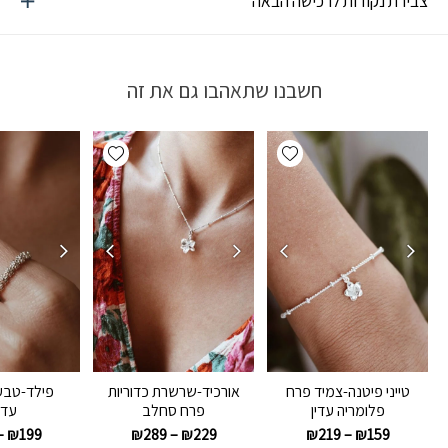
צבירת נקודות לרכישה הבאה
חשבנו שתאהבו גם את זה
Add wishlist
Add wishlist
טייני פיטנה-צמיד פרח
אורכיד-שרשרת כדוריות
פילד-טבע
פלומריה עדין
פרח סחלב
עדי
–
₪
199
₪
289
–
₪
229
₪
219
–
₪
159