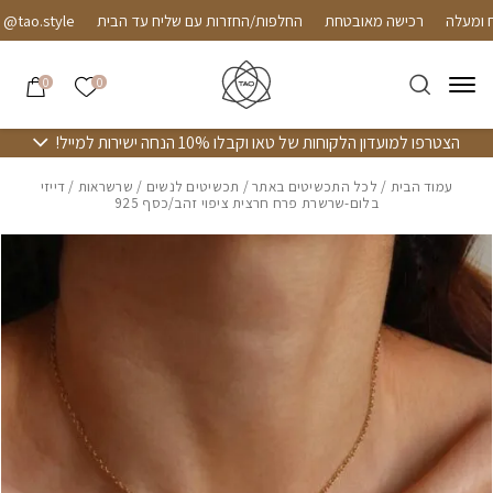
חזרה למעלה
Skip to Conten
רכישה מאובטחת
החלפות/החזרות עם שליח עד הבית
ao.style
הרשימה שלי
0
0
הצטרפו למועדון הלקוחות של טאו וקבלו 10% הנחה ישירות למייל!
עמוד הבית
/
לכל התכשיטים באתר
/
תכשיטים לנשים
/
שרשראות
/ דייזי
בלום-שרשרת פרח חרצית ציפוי זהב/כסף 925