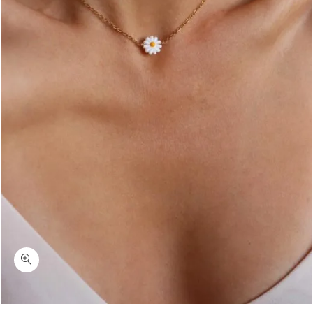
כמות דייזי בלום-שרשרת פרח חרצית ציפוי זהב/כסף 925