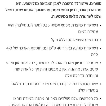
סוערים. איזמרגד נחשבת לאבן המביאה מזל ושפע. היא
מהדהדת טוהר, נקיון פנימי ואמת מה שהופך את שרשרת דניאל
שלנו לשרשרת מלאה במשמעות.
השרשרת מיוצרת מכסף אמיתי 925 (סטרלינג סילבר) והיא
עמידה במים
התכשיט היפואלרגני וללא ניקל
השרשרת מגיעה באורך 40 ס”מ ועם תוספת הארכה של כ-4
ס”מ
שימו לב: מכיוון שאבני האמרלד טבעיות, לכל אחת גוון וצבע
שונים אחת מהשניה. אין 2 אבנים זהות אך כל אחת יפה
ומיוחדת בדרכה שלה
ייצור מקומי כחול לבן- התכשיט מיוצר בעבודת יד מלאה
בסטודיו שלנו
כל הפריטים שלנו נשלחים באריזת מתנה. במידה ותרצו
שנוסיף לכם לחבילה כרטיס ברכה ריק/עם הקדשה אישית-