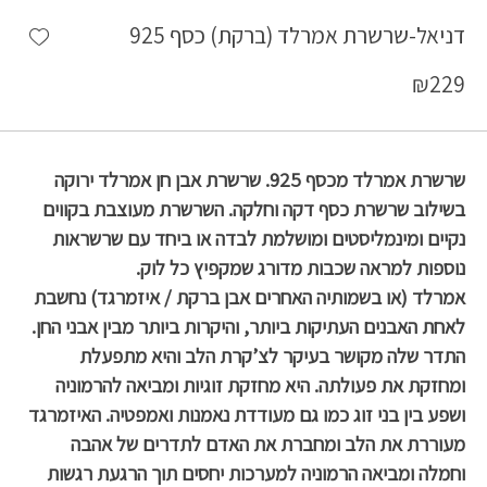
shlist
דניאל-שרשרת אמרלד (ברקת) כסף 925
₪
229
שרשרת אמרלד מכסף 925. שרשרת אבן חן אמרלד ירוקה
בשילוב שרשרת כסף דקה וחלקה. השרשרת מעוצבת בקווים
נקיים ומינמליסטים ומושלמת לבדה או ביחד עם שרשראות
נוספות למראה שכבות מדורג שמקפיץ כל לוק.
אמרלד (או בשמותיה האחרים אבן ברקת / איזמרגד) נחשבת
לאחת האבנים העתיקות ביותר, והיקרות ביותר מבין אבני החן.
התדר שלה מקושר בעיקר לצ’קרת הלב והיא מתפעלת
ומחזקת את פעולתה. היא מחזקת זוגיות ומביאה להרמוניה
ושפע בין בני זוג כמו גם מעודדת נאמנות ואמפטיה. האיזמרגד
מעוררת את הלב ומחברת את האדם לתדרים של אהבה
וחמלה ומביאה הרמוניה למערכות יחסים תוך הרגעת רגשות