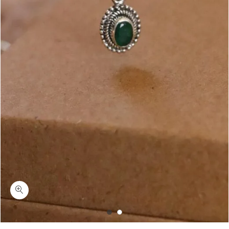
כמות דניאל-שרשרת אמרלד (ברקת) כסף 925