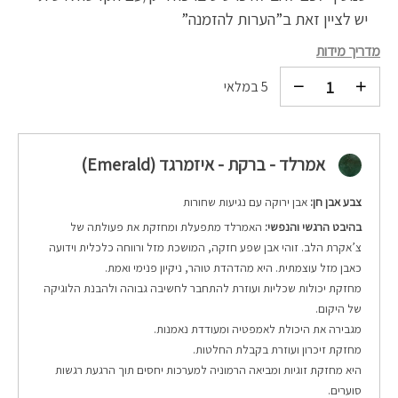
יש לציין זאת ב”הערות להזמנה”
מדריך מידות
5 במלאי
אמרלד - ברקת - איזמרגד (Emerald)
צבע אבן חן:
אבן ירוקה עם נגיעות שחורות
בהיבט הרגשי והנפשי:
האמרלד מתפעלת ומחזקת את פעולתה של
צ’אקרת הלב. זוהי אבן שפע חזקה, המושכת מזל ורווחה כלכלית וידועה
כאבן מזל עוצמתית. היא מהדהדת טוהר, ניקיון פנימי ואמת.
מחזקת יכולות שכליות ועוזרת להתחבר לחשיבה גבוהה ולהבנת הלוגיקה
של היקום.
מגבירה את היכולת לאמפטיה ומעודדת נאמנות.
מחזקת זיכרון ועוזרת בקבלת החלטות.
היא מחזקת זוגיות ומביאה הרמוניה למערכות יחסים תוך הרגעת רגשות
סוערים.