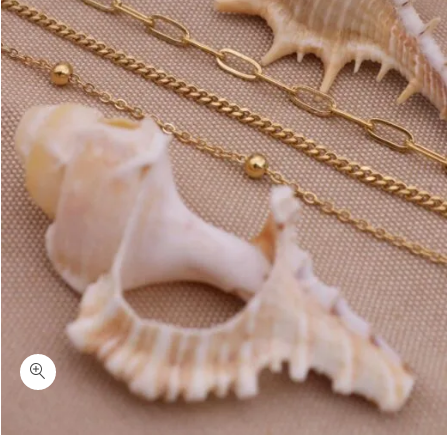
כמות דסטני-צמידי רגל זהב