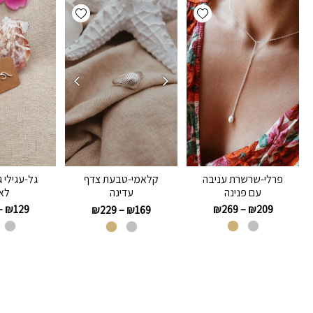
Add wishlist
Add wishlist
פרלי-שרשרת עניבה
גל-עגילי 
קלאמי-טבעת צדף
עם פנינה
לאו
עדינה
–
₪
129
₪
269
–
₪
209
₪
229
–
₪
169