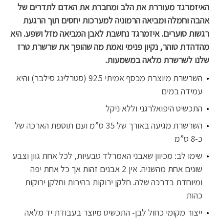
האיזמרגד מעוררת את הלב ומחברת את האדם לתדרים של
אהבה וחמלה ומביאה הרמוניה למערכות יחסים תוך הרגעת
רגשות סוערים. איזמרגד נחשבת לאבן המביאה מזל ושפע. היא
מהדהדת טוהר, נקיון פנימי ואמת מה שהופך את שרשרת טרז
שלנו לשרשרת מלאה במשמעות.
השרשרת מיוצרת מכסף אמיתי 925 (סטרלינג סילבר) והיא
עמידה במים
התכשיט היפואלרגני וללא ניקל
השרשרת מגיעה באורך של 35 ס”מ ועם תוספת הארכה של
כ-8 ס”מ
שימו לב: מכיוון שאבני האמרלד טבעיות, לכל אחת גוון וצבע
שונים אחת מהשניה. אין 2 אבנים זהות אך כל אחת יפה
ומיוחדת בדרכה שלה. חלקן ירוקות בהירות וחלקן ירוקות
כהות
ייצור מקומי כחול לבן- התכשיט מיוצר בעבודת יד מלאה