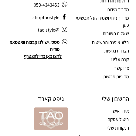
החלפות והחזרות
053-4343453
מדריך מידות
shoptaostyle
מדריך ניקוי ושמירה על תכשיטי
כסף
@tao.style
שאלות תשובות
בלוג אופנה ותכשיטים
פסס...יש לנו קבוצת וואטסאפ
סודית
הצהרת נגישות
לחצו כאן כדי להצטרף
קצת עלינו
צרו קשר
מדיניות פרטיות
החשבון שלי
גיפט קארד
איזור אישי
ביטול עסקה
הנקודות שלי