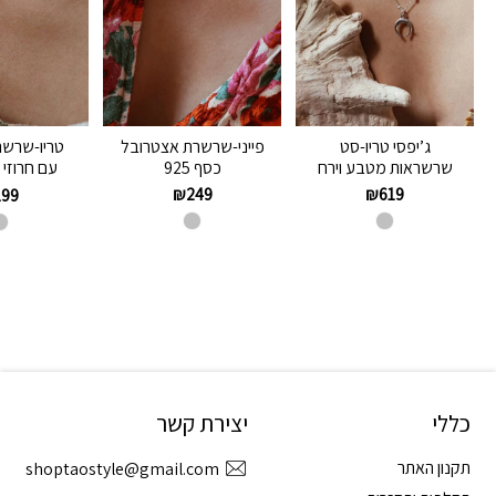
ג’יפסי טריו-סט
פייני-שרשרת אצטרובל
טריו-שרשר
שרשראות מטבע וירח
כסף 925
עם חרוזי כס
₪
249
₪
619
199
כללי
יצירת קשר
תקנון האתר
shoptaostyle@gmail.com