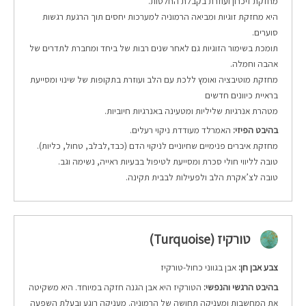
מחזקת זיכרון ועוזרת בקבלת החלטות.
היא מחזקת זוגיות ומביאה הרמוניה למערכות יחסים תוך הרגעת רגשות
סוערים.
תומכת בשימור הזוגיות גם לאחר שנים רבות של ביחד ומחברת לתדרים של
אהבה וחמלה.
מחזקת מוטיבציה ואומץ ללכת עם הלב ועוזרת בתקופות של שינוי ומסייעת
בראיית כיוונים חדשים
מטהרת אנרגיות שליליות ומטעינה באנרגיות חיוביות.
בהיבט הפיזי:
האמרלד מעודדת ניקוי רעלים.
מחזקת איברים פנימיים שחיוניים לניקוי הדם (כבד,לבלב, טחול, כליות).
טובה לליווי חולי סכרת ומסייעת לטיפול בבעיות ראייה, נשימה וגב.
טובה לצ’אקרת הלב ולפעילות לבבית תקינה.
טורקיז (Turquoise)
צבע אבן חן:
אבן בגווני כחול-טורקיז
בהיבט הרגשי והנפשי:
הטורקיז היא אבן הגנה חזקה במיוחד. היא משקיטה
את המחשבות ומעניקה תחושה של הרמוניה. מעניקה רוגע ובעלת השפעה