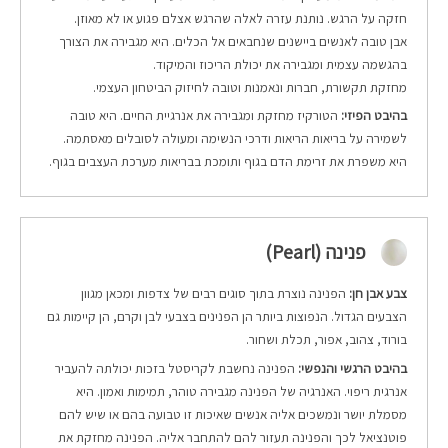
חזקה על הרגש. נותנת עזרה לאלה שהרגש אצלם פגוע או לא מאוזן.
אבן טובה לאנשים ביישנים שנחבאים אל הכלים. היא מגבירה את הצורך
בהגשמה עצמית ומגבירה את יכולת הריכוז והמיקוד.
מחזקת תקשורת, חברות ונאמנות וטובה לחיזוק הביטחון העצמי.
בהיבט הפיזי:
הטורקיז מחזקת ומגבירה את אנרגיית החיים. היא טובה
לשמירה על בריאות הריאות ודרכי הנשימה ומעולה לסובלים מאסתמה.
היא משפרת את זרימת הדם בגוף ותומכת בבריאות מערכת העצבים בגוף.
פנינה (Pearl)
צבע אבן חן:
הפנינה נוצרת בתוך סוגים רבים של צדפות ומכאן מגוון
הצבעים הגדול. הנפוצות ביותר הן הפנינים בצבעי לבן וקרם, הן קיימות גם
בורוד, צהוב, אפור, תכלת ושחור.
בהיבט הרגשי והנפשי:
הפנינה נחשבת לקריסטל בזכות יכולתה להעביר
אנרגית ריפוי. האנרגיה של הפנינה מגבירה טוהר, תמימות ואמון. היא
מסמלת יושר ונמשכים אליה אנשים שאיכות זו טבועה בהם או שיש להם
פוטנציאל לכך והפנינה תעזור להם להתחבר אליה. הפנינה מחזקת את