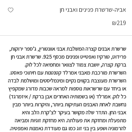
shlist
אביה-שרשרת פנינים ואבני חן
₪
219
שרשרת אבנים קצרה המשלבת אבני אוונטורין, ג’ספר ירוקות,
פרידוט, טורקיז ואפטייט ופנינים מכסף 925. שרשרת אבני חן
ברקת קצרה, יושבת צמוד לצוואר ומחמיאה לכל לוק.
השרשרת מורכבת מאבני אמרלד קטנטנות עם חיתוכי פאסט.
השרשרת מעוצבת בקווים נקיים ומינמליסטים ומושלמת לבדה
או ביחד עם שרשראות נוספות למראה שכבות מדורג שמקפיץ
כל לוק. אמרלד (או בשמותיה האחרים אבן ברקת / איזמרגד)
נחשבת לאחת האבנים העתיקות ביותר, והיקרות ביותר מבין
אבני החן. התדר שלה מקושר בעיקר לצ’קרת הלב והיא
מתפעלת ומחזקת את פעולתה. היא מחזקת זוגיות ומביאה
להרמוניה ושפע בין בני זוג כמו גם מעודדת נאמנות ואמפטיה.