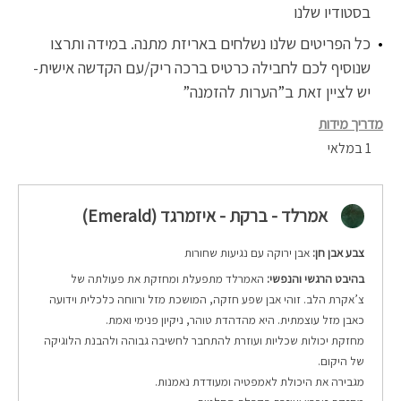
בסטודיו שלנו
כל הפריטים שלנו נשלחים באריזת מתנה. במידה ותרצו
שנוסיף לכם לחבילה כרטיס ברכה ריק/עם הקדשה אישית-
יש לציין זאת ב”הערות להזמנה”
מדריך מידות
1 במלאי
אמרלד - ברקת - איזמרגד (Emerald)
צבע אבן חן:
אבן ירוקה עם נגיעות שחורות
בהיבט הרגשי והנפשי:
האמרלד מתפעלת ומחזקת את פעולתה של
צ’אקרת הלב. זוהי אבן שפע חזקה, המושכת מזל ורווחה כלכלית וידועה
כאבן מזל עוצמתית. היא מהדהדת טוהר, ניקיון פנימי ואמת.
מחזקת יכולות שכליות ועוזרת להתחבר לחשיבה גבוהה ולהבנת הלוגיקה
של היקום.
מגבירה את היכולת לאמפטיה ומעודדת נאמנות.