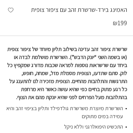
shlist
האמינג בירד-שרשרת זהב עם ציפור צופית
₪
199
שרשרת ציפור זהב עדינה בשילוב תליון מיוחד של ציפור צופית
(או בשמה השני “יונק הדבש”). השרשרת מושלמת לבדה או
ביחד עם שרשראות נוספות למראה שכבות מדורג שמקפיץ כל
לוק. סתם שתדעו, הצופית מסמלת מזל, שמחה, חופש,
התרגשות והתלהבות מהחיים. הצופית מזכירה לנו להתענג על
כל רגע מתוק בחיים כפי שהיא עושה כאשר היא מרחפת
בהתלהבות מעל הפרחים לפני שהיא יונקת מהם את הצוף.
השרשרת מיוצרת משרשרת גולדפילד ותליון בציפוי זהב והיא
עמידה במים מתוקים
התכשיט היפואלרגני וללא ניקל