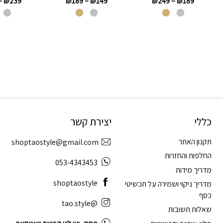
₪
249
–
₪
189
–
₪
239
₪
189
–
₪
149
כללי
יצירת קשר
תקנון האתר
shoptaostyle@gmail.com
החלפות והחזרות
053-4343453
מדריך מידות
shoptaostyle
מדריך ניקוי ושמירה על תכשיטי
כסף
@tao.style
שאלות תשובות