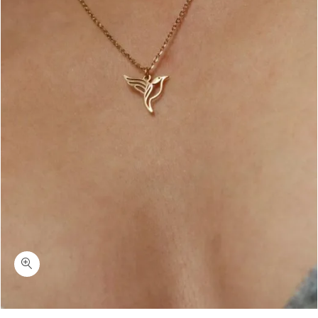
כמות האמינג בירד-שרשרת זהב עם ציפור צופית