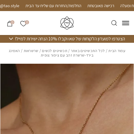
חזרה למעלה
Skip to Conten
רכישה מאובטחת
החלפות/החזרות עם שליח עד הבית
o.style
הרשימה שלי
0
0
הצטרפו למועדון הלקוחות של טאו וקבלו 10% הנחה ישירות למייל!
עמוד הבית
/
לכל התכשיטים באתר
/
תכשיטים לנשים
/
שרשראות
/ האמינג
בירד-שרשרת זהב עם ציפור צופית