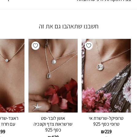
חשבנו שתאהבו גם את זה
Add wishlist
Add wishlist
טרופיקל-שרשרת אי
אושן לובר-סט
ראונד-שר
טרופי כסף 925
שרשראות צדף וקונכיה
עם חרוז כס
כסף 925
199
₪
219