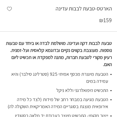
shlist
הארטס-טבעת לבבות עדינה
₪
159
טבעת לבבות דקה ועדינה. מושלמת לבדה או ביחד עם טבעות
נוספות. מעוצבת בקווים נקיים ובדוגמא קלאסית ועל-זמנית.
רעיון מקורי לטבעת חברות, מתנה למפקדת או תכשיט ליום
האם.
הטבעת מיוצרת מכסף אמיתי 925 (סטרלינג סילבר) והיא
עמידה במים
התכשיט היפואלרגני וללא ניקל
הטבעת מגיעה במבחר רחב של מידות (לצד כל מידה
אירופאית מוצגת בסוגריים המידה האמריקאית השקולה לה)
ייצור מקומי- התכשיט מיוצר בעבודת יד מלאה בסטודיו