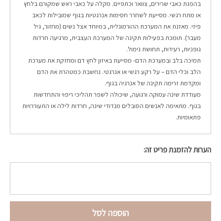
בהפגת כאבי שרירים, צוואר וכתפיים. מקלה על כאבי ראש שמקורם בלחץ
או מתח רגשי. מסייעת לשחרר חסימות אנרגטיות בגוף שמובילות לכאב
פיזי. מאזנת את המערכת ההורמונלית, במיוחד אצל נשים (מחזור, גיל
מעבר). תומכת בפעילות תקינה של המערכת העצבית, מרגיעה חרדות
גופניות, רעידות, תחושת נימול.
תמיכה בלב ובמערכת הדם- מסייעת באיזון לחץ דם ומחזקת את מערכת
הלב וכלי הדם – על רקע רגשי או אנרגטי. נחשבת כמטהרת את הדם
ומקדמת זרימה תקינה של אנרגיה בגוף.
מעודדת שינה עמוקה ורגועה, שיכולה לשפר תהליכי ריפוי והתחדשות
בגוף. מתאימה לאנשים הסובלים מנדודי שינה, חרדות לילה או התעוררויות
פתאומיות.
הערות להזמנת פריט זה:
הוספה לסל