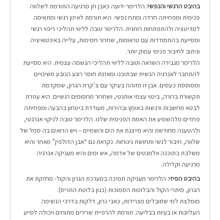
בהיבט הרגשי והנפשי:
הלרימר ידועה כאבן חן מרגיעה התורמת לשלווה
פנימית ומפחיתה חרדה ומתח נפשי. היא תורמת לאיזון רגשי ומתאימה
למדיטציה ולהתפתחות רוחנית. הלרימר טובה לליווי תהליכי ריפוי רגשי
ומסייעת בהתמודדות עם טראומות, שחרור חסימות, עלייה באינטואיציה
וניתוב לחיבור פנימי עמוק יותר.
הלרימר מגבירה השראה וטובה לליווי תהליכי הגשמה עצמית. היא מסייעת
להתחבר לאנרגיה הנשית שבתוכנו ו
מאזנת חוסר רוגע הנובע משינויים
וממוססת כעסים. אבן זו מזוהה בעיקר עם צ’קרת הגרון, שמקדמת
תקשורת ברורה, ביטוי עצמי אותנטי, ושחרור מחסומים רגשיים. היא עוזרת
לבטא מחשבות ורגשות באומץ ובהירות, מעודדת ביטחון בהבעה ומפחיתה
פחדים מלהשמיע את האמת הפנימית שלנו. הלרימר טובה לניקוי אנרגטי,
ולהטענה מחודשת והיא מייצגת את הים והשמיים – ויש הרואים בה סמל של
שלווה, חיבור לנשי ותחושת נינוחות. נקראת גם “אבן הדולפין” מאחר והיא
משלבת בתוכנה אלמנטים של אדמה, אש ומים והיא מעניקה אנרגיה
מרגיעה וקלילה.
בהיבט הפיזי:
הלרימר מעניקה תמיכה במערכת הגרון והקול- מחזקת את
הגרון, מיתרי הקול והבלוטות הסמוכות (כגון בלוטת התריס).
מומלצת למי שסובלים מצרידות, כאבי גרון, דלקות בדרכי הנשימה
העליונות או בעיות בבליעה. תורמת להרפיית שרירים מתוחים ויכולה לסייע