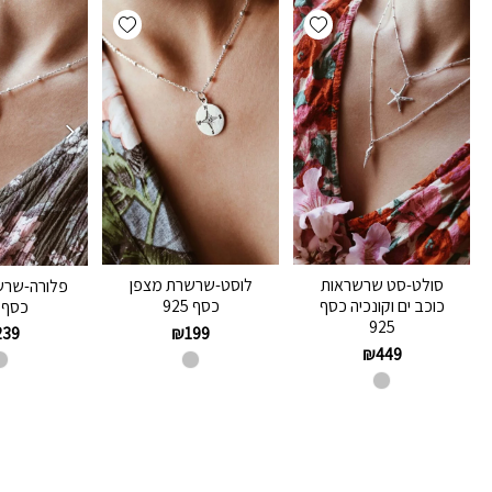
Add wishlist
Add wishlist
סולט-סט שרשראות
לוסט-שרשרת מצפן
פלורה-שרש
כוכב ים וקונכיה כסף
כסף 925
כסף 925
925
₪
199
239
₪
449