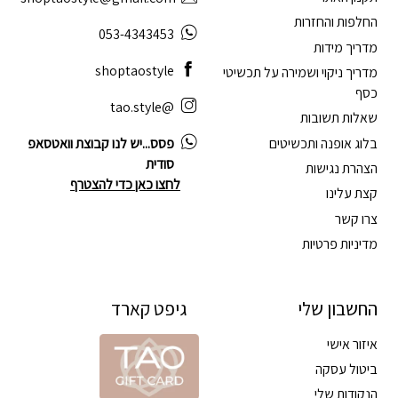
החלפות והחזרות
053-4343453
מדריך מידות
shoptaostyle
מדריך ניקוי ושמירה על תכשיטי
כסף
@tao.style
שאלות תשובות
בלוג אופנה ותכשיטים
פסס...יש לנו קבוצת וואטסאפ
סודית
הצהרת נגישות
לחצו כאן כדי להצטרף
קצת עלינו
צרו קשר
מדיניות פרטיות
החשבון שלי
גיפט קארד
איזור אישי
ביטול עסקה
הנקודות שלי