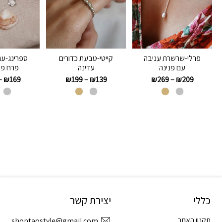
פרלי-שרשרת עניבה
קייטי-טבעת כדורים
ספרינג-עג
עם פנינה
עדינה
פרח פל
–
₪
169
₪
199
–
₪
139
₪
269
–
₪
209
כללי
יצירת קשר
תקנון האתר
shoptaostyle@gmail.com