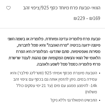
shlist
הוואי-טבעת פרח מיוחד כסף 925/ציפוי זהב
₪
229
–
₪
169
טבעת פרח פלומריה עדינה ומיוחדת. פלומריה או בשמה השני
פיטנה ידועה בכינויה “פרח האהבה” והיא סמל לחברות,
מסירות ואופטימיות. סתם שתדעו- הפלומריה היא הפרח
הלאומי של הוואי והנשים המקומיות שם נוהגות לענוד שרשרת
פרחי פלומריה כסמל סמל לשפע ולאהבה.
הטבעת מיוצרת מכסף אמיתי 925 (סטרלינג סילבר) והיא
עמידה במים. ניתן להזמין אותה גם בכסף עם ציפוי זהב
14k- להימנע ממגע עם מים (עד 21 ימי עסקים כולל
משלוח)
התכשיט היפואלרגני וללא ניקל