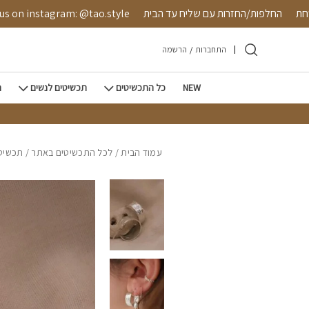
חזרה למעלה
Skip to Conten
מאובטחת
החלפות/החזרות עם שליח עד הבית
 instagram: @tao.style
התחברות
/
הרשמה
NEW
כל התכשיטים
תכשיטים לנשים
ת
עמוד הבית
/
לכל התכשיטים באתר
/
תכשיטי