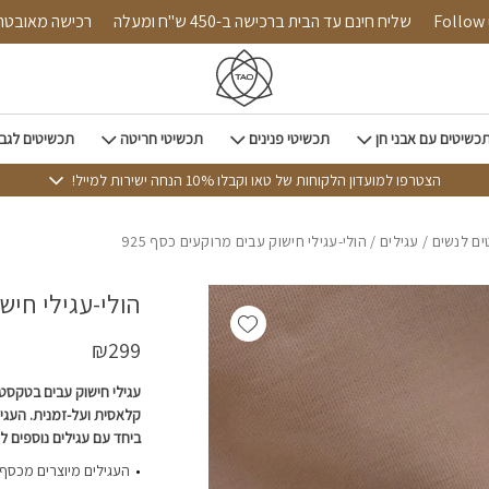
כמות הולי-עגילי חישוק עבים מר
Follow us on
שליח חינם עד הבית ברכישה ב-450 ש"ח ומעלה
רכישה 
כשיטים עם אבני חן
תכשיטי פנינים
תכשיטי חריטה
תכשיטים לגב
הצטרפו למועדון הלקוחות של טאו וקבלו 10% הנחה ישירות למייל!
ם לנשים
/
עגילים
/ הולי-עגילי חישוק עבים מרוקעים כסף 925
הולי-עגילי חישו
Add wishlist
₪
299
עגילי חישוק עבים בטקסטו
קלאסית ועל-זמנית. העגיל
ביחד עם עגילים נוספים 