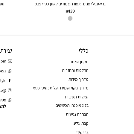
גריי-עגילי פנינה אפורה צמודים לאוזן כסף 925
ספר
₪
139
כללי
יצירת
.com
תקנון האתר
החלפות והחזרות
3453
מדריך מידות
tyle
מדריך ניקוי ושמירה על תכשיטי כסף
@tao.style
שאלות תשובות
פסס.
בלוג אופנה ותכשיטים
לחצו
הצהרת נגישות
קצת עלינו
צרו קשר