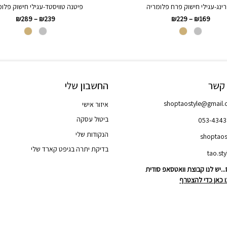
ינג-עגילי חישוק פרח פלומריה
פיטנה טוויסטד-עגילי חישוק פלו
₪
289
–
₪
239
₪
229
–
₪
169
 קשר
החשבון שלי
shoptaostyle@gmail
איזור אישי
ביטול עסקה
053-434
הנקודות שלי
shoptaos
בדיקת יתרה בגיפט קארד שלי
..יש לנו קבוצת וואטסאפ סודית
 כאן כדי להצטרף