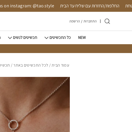
חזרה למעלה
Skip to Conten
 מאובטחת
החלפות/החזרות עם שליח עד הבית
instagram: @tao.style
התחברות
/
הרשמה
NEW
כל התכשיטים
תכשיטים לנשים
ת
עמוד הבית
/
לכל התכשיטים באתר
/
תכשיטי