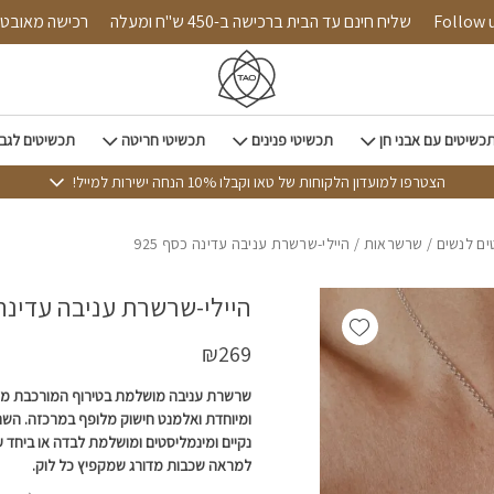
כמות היילי-שרשרת עניבה עדינה כסף 925
Follow us on 
שליח חינם עד הבית ברכישה ב-450 ש"ח ומעלה
רכישה 
כשיטים עם אבני חן
תכשיטי פנינים
תכשיטי חריטה
תכשיטים לגב
הצטרפו למועדון הלקוחות של טאו וקבלו 10% הנחה ישירות למייל!
ם לנשים
/
שרשראות
/ היילי-שרשרת עניבה עדינה כסף 925
היילי-שרשרת עניבה עדינה כס
Add wishlist
₪
269
שרשרת עניבה מושלמת בטירוף המורכבת מש
ומיוחדת ואלמנט חישוק מלופף במרכזה. השר
נקיים ומינמליסטים ומושלמת לבדה או ביחד 
למראה שכבות מדורג שמקפיץ כל לוק.