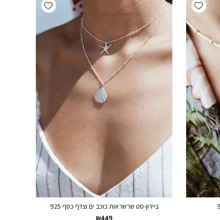
Add wishlist
Add wishlist
ביירון-סט שרשראות כוכב ים וצדף כסף 925
₪
449