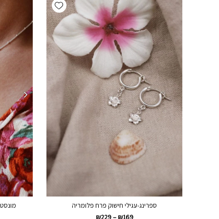
Add wishlist
ספרינג-עגילי חישוק פרח פלומריה
מונסטי
₪
229
–
₪
169