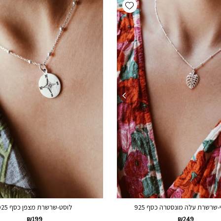
Add wishlist
-שרשרת עלה מונסטרה כסף 925
לוסט-שרשרת מצפן כסף 925
₪
199
₪
249