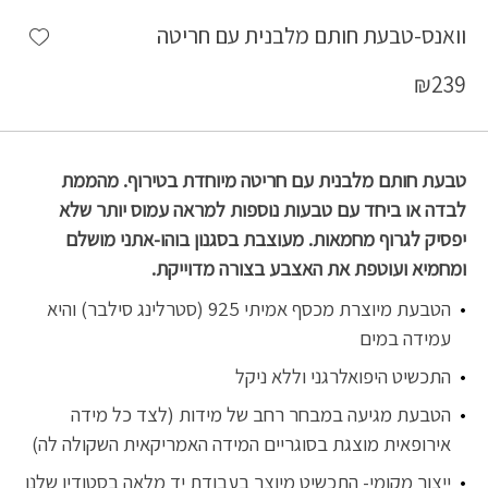
shlist
וואנס-טבעת חותם מלבנית עם חריטה
₪
239
טבעת חותם מלבנית עם חריטה מיוחדת בטירוף. מהממת
לבדה או ביחד עם טבעות נוספות למראה עמוס יותר שלא
יפסיק לגרוף מחמאות. מעוצבת בסגנון בוהו-אתני מושלם
ומחמיא ועוטפת את האצבע בצורה מדוייקת.
הטבעת מיוצרת מכסף אמיתי 925 (סטרלינג סילבר) והיא
עמידה במים
התכשיט היפואלרגני וללא ניקל
הטבעת מגיעה במבחר רחב של מידות (לצד כל מידה
אירופאית מוצגת בסוגריים המידה האמריקאית השקולה לה)
ייצור מקומי- התכשיט מיוצר בעבודת יד מלאה בסטודיו שלנו