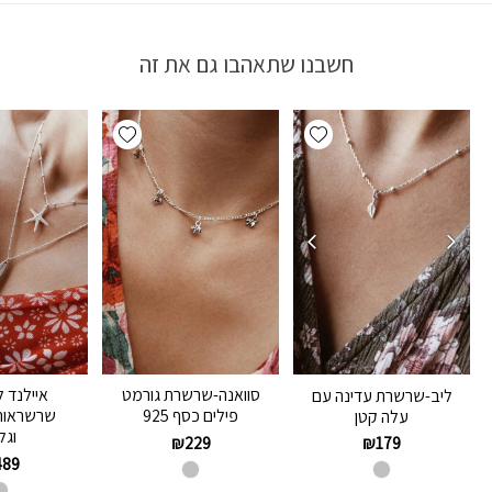
חשבנו שתאהבו גם את זה
Add wishlist
Add wishlist
סוואנה-שרשרת גורמט
איילנד 
ליב-שרשרת עדינה עם
פילים כסף 925
שרשראות 
עלה קטן
וגל
₪
229
₪
179
489