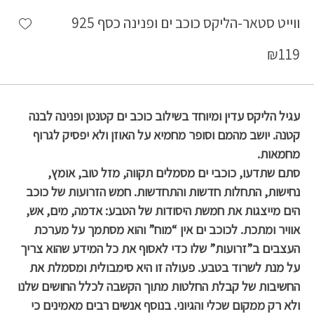
shlist
ווייט סטאר-הליקס כוכב ים ופנינה כסף 925
₪
119
עגיל הליקס עדין ומיוחד בשילוב כוכב ים קטנטן ופנינה לבנה
קטנה. יושב מהמם וסופר מחמיא על האוזן ולא יפסיק לגרוף
מחמאות.
סתם שתדעו, כוכבי ים מסמלים תקווה, מזל טוב, אומץ,
נחישות, התחלות חדשות והתחדשות. חמש הזרועות של כוכב
הים מייצגות את חמשת היסודות של הטבע: אדמה, מים, אש,
אוויר ומתכת. לכוכב ים אין “מוח” והוא מסתמך על מערכת
העצבים ב”זרועות” שלו כדי לאסוף את כל המידע שהוא צריך
על מנת לשרוד בטבע. פעולה זו היא סימבולית ומסמלת את
החשיבות של קבלת החלטות מתוך הקשבה לכלל החושים שלנו
ולא רק ממקום שכלי והגיוני. בנוסף אנשים רבים מאמינים כי