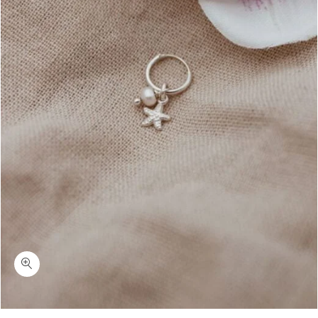
כמות ווייט סטאר-הליקס כוכב ים ופנינה כסף 925