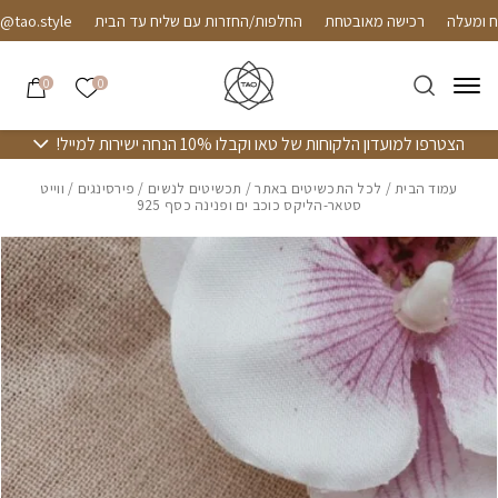
חזרה למעלה
Skip to Conten
רכישה מאובטחת
החלפות/החזרות עם שליח עד הבית
o.style
הרשימה שלי
0
0
הצטרפו למועדון הלקוחות של טאו וקבלו 10% הנחה ישירות למייל!
עמוד הבית
/
לכל התכשיטים באתר
/
תכשיטים לנשים
/
פירסינגים
/ ווייט
סטאר-הליקס כוכב ים ופנינה כסף 925