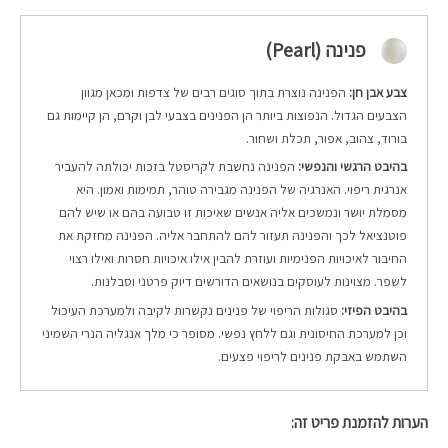
פנינה (Pearl)
צבע אבן חן:
הפנינה נוצרת בתוך סוגים רבים של צדפות ומכאן מגוון
הצבעים הגדול. הנפוצות ביותר הן הפנינים בצבעי לבן וקרם, הן קיימות גם
בורוד, צהוב, אפור, תכלת ושחור.
בהיבט הרגשי והנפשי:
הפנינה נחשבת לקריסטל בזכות יכולתה להעביר
אנרגית ריפוי. האנרגיה של הפנינה מגבירה טוהר, תמימות ואמון. היא
מסמלת יושר ונמשכים אליה אנשים שאיכות זו טבועה בהם או שיש להם
פוטנציאל לכך והפנינה תעזור להם להתחבר אליה. הפנינה מחזקת את
החיבור לאיכויות הפנימיות ועוזרת להבין אילו איכויות חסרות ואילו רצוי
לשפר. מצוינות לעוסקים בנושאים הדורשים דיוק פרטני וסבלנות.
בהיבט הפיזי:
סגולות הריפוי של פנינים נקשרות לקיבה ולמערכת העיכול
וכן למערכת החיסונית וגם ללחץ נפשי. מסופר כי מלך אנגליה הנרי השמיני
השתמש באבקת פנינים לריפוי פצעים.
הערות להזמנת פריט זה: