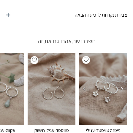
צבירת נקודות לרכישה הבאה
חשבנו שתאהבו גם את זה
Add wishlist
Add wishlist
טוויסטד-עגילי חישוק
אקווה-עגי
פיטנה טוויסטד-עגילי