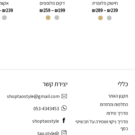
דקים מלופפים
אקווה
חישוק פלומריה
–
₪
239
₪
259
–
₪
199
₪
289
–
₪
239
כללי
יצירת קשר
תקנון האתר
shoptaostyle@gmail.com
החלפות והחזרות
053-4343453
מדריך מידות
shoptaostyle
מדריך ניקוי ושמירה על תכשיטי
כסף
@tao.style