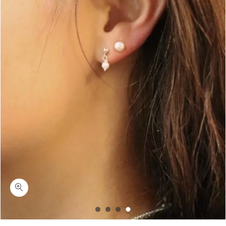
כמות ווייט קנדי-עגילי פנינה צמודים לאוזן כסף 925/ציפוי זהב