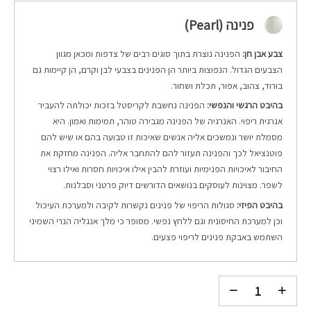
פנינה (Pearl)
צבע אבן חן:
הפנינה נוצרת בתוך סוגים רבים של צדפות ומכאן מגוון
הצבעים הגדול. הנפוצות ביותר הן הפנינים בצבעי לבן וקרם, הן קיימות גם
בורוד, צהוב, אפור, תכלת ושחור.
בהיבט הרגשי והנפשי:
הפנינה נחשבת לקריסטל בזכות יכולתה להעביר
אנרגית ריפוי. האנרגיה של הפנינה מגבירה טוהר, תמימות ואמון. היא
מסמלת יושר ונמשכים אליה אנשים שאיכות זו טבועה בהם או שיש להם
פוטנציאל לכך והפנינה תעזור להם להתחבר אליה. הפנינה מחזקת את
החיבור לאיכויות הפנימיות ועוזרת להבין אילו איכויות חסרות ואילו רצוי
לשפר. מצוינות לעוסקים בנושאים הדורשים דיוק פרטני וסבלנות.
בהיבט הפיזי:
סגולות הריפוי של פנינים נקשרות לקיבה ולמערכת העיכול
וכן למערכת החיסונית וגם ללחץ נפשי. מסופר כי מלך אנגליה הנרי השמיני
השתמש באבקת פנינים לריפוי פצעים.