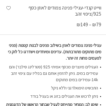
shlist
ווייט קנדי-עגילי פנינה צמודים לאוזן כסף
925/ציפוי זהב
₪
149
–
₪
79
עגילי פנינה צמודים לאוזן בשילוב פנינים לבנות קטנות (פניני
מים מתוקים מתורבתות). עדינים ומיוחדים וישדרגו כל לוק כי
לפעמים פחות זה יותר.
העגילים מיוצרים מכסף אמיתי 925 (סטרלינג סילבר) והם
עמידים במים.
ניתן להזמין אותם גם בפליז עם ציפוי זהב
14k-עמידים במים מתוקים
התכשיט היפואלרגני וללא ניקל
ניתן לרכוש את העגילים בזוג או בעגיל בודד
שימו לב: המחיר מתייחס לעגיל שבחור הראשון של הדוגמנית