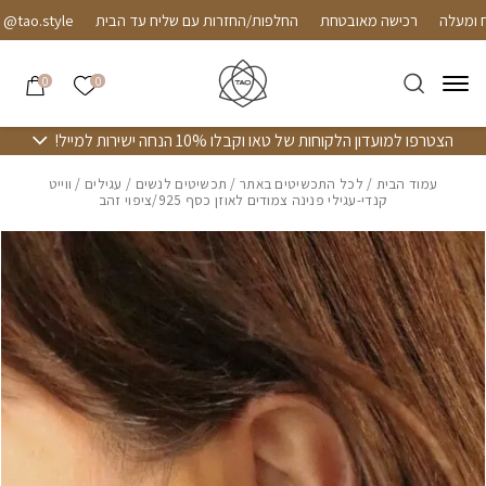
חזרה למעלה
Skip to Conten
רכישה מאובטחת
החלפות/החזרות עם שליח עד הבית
ao.style
הרשימה שלי
0
0
הצטרפו למועדון הלקוחות של טאו וקבלו 10% הנחה ישירות למייל!
עמוד הבית
/
לכל התכשיטים באתר
/
תכשיטים לנשים
/
עגילים
/ ווייט
קנדי-עגילי פנינה צמודים לאוזן כסף 925/ציפוי זהב