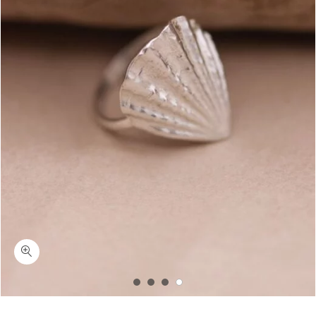
כמות וויספר-טבעת צדף גדול