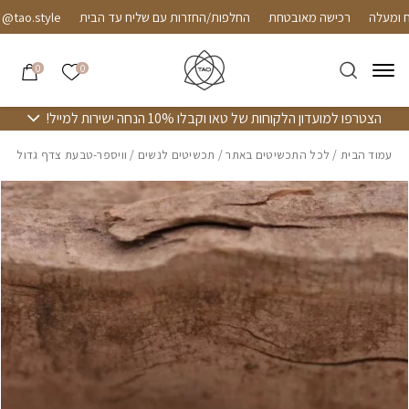
חזרה למעלה
Skip to Conten
רכישה מאובטחת
החלפות/החזרות עם שליח עד הבית
ao.style
הרשימה שלי
0
0
הצטרפו למועדון הלקוחות של טאו וקבלו 10% הנחה ישירות למייל!
עמוד הבית
/
לכל התכשיטים באתר
/
תכשיטים לנשים
/ וויספר-טבעת צדף גדול