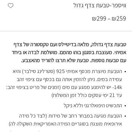
shlist
וויספר-טבעת צדף גדול
₪
299
–
₪
259
טבעת צדף גדולה, מלאה בדיטיילס ועם טקסטורה של צדף
אמיתי. מעוצבת בסגנון בוהו מהמם. מושלמת לבדה או ביחד
עם טבעות נוספות. טבעת שלא תרצו להוריד מהאצבע.
הטבעת מיוצרת מכסף אמיתי 925 (סטרלינג סילבר) והיא
עמידה במים. ניתן להזמין אותה גם בכסף עם ציפוי זהב
14k- יש להימנע ממגע עם מים (זמנים של פריט בציפוי זהב:
עד 21 ימי עסקים כולל זמן המשלוח)
התכשיט היפואלרגני וללא ניקל
הטבעת מגיעה במבחר רחב של מידות (לצד כל מידה
אירופאית מוצגת בסוגריים המידה האמריקאית השקולה לה)