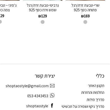
ג’מיני – טב
שרי-טבעת זרת/רגל
גרביטי-טבעת זרת/רגל
צמה כסף 
פתוחה כסף 925
שמש וירח כסף 925
129
₪
129
₪
169
כללי
יצירת קשר
תקנון האתר
shoptaostyle@gmail.com
החלפות והחזרות
053-4343453
מדריך מידות
shoptaostyle
מדריך ניקוי ושמירה על תכשיטי