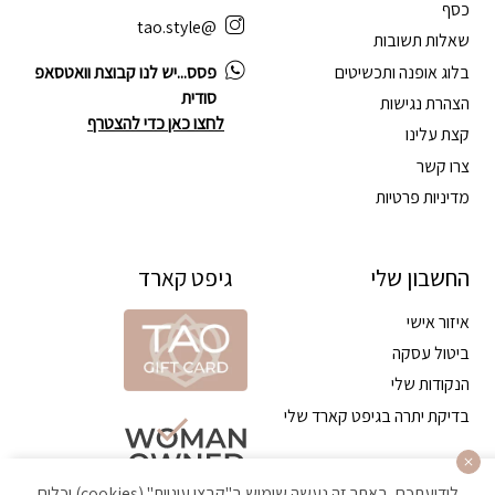
כסף
@tao.style
שאלות תשובות
בלוג אופנה ותכשיטים
פסס...יש לנו קבוצת וואטסאפ
סודית
הצהרת נגישות
לחצו כאן כדי להצטרף
קצת עלינו
צרו קשר
מדיניות פרטיות
החשבון שלי
גיפט קארד
איזור אישי
ביטול עסקה
הנקודות שלי
בדיקת יתרה בגיפט קארד שלי
לידיעתכם, באתר זה נעשה שימוש ב"קבצי עוגיות" (cookies) וכלים