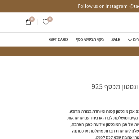
ף 925
Follow us on instagram: @tao.style
0
0
הרשימה שלי
רים
SALE
ניקוי תכשיטי כסף
GIFT CARD
טון מכסף 925
בן מונסטון קטנה ומיוחדת בצורת מרובע.
נקיים ומושלמת לבדה או ביחד עם שרשראות
ות של אבן המונסטון שידועה כאבן האהבה,
שלנו לשרשרת חברות מושלמת או כמתנה
הי אהובה שבא לכם לפנק.