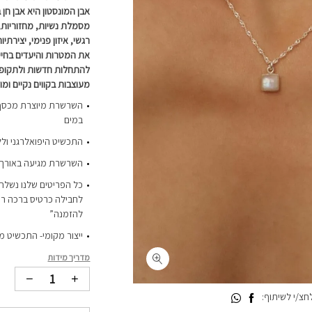
אבן המונסטון היא אבן חן 
מסמלת נשיות, מחזוריות, ל
רגשי, איזון פנימי, יצירתי
את המטרות והיעדים בחיים
להתחלות חדשות ולתקופות
מעוצבות בקווים נקיים ומ
במים
התכשיט היפואלרגני ולל
השרשרת מגיעה באורך 42 ס”מ וללא הארכ
כל הפריטים שלנו נשלחי
לחבילה כרטיס ברכה רי
להזמנה”
ייצור מקומי- התכשיט מ
מדריך מידות
צ/י לשיתוף: