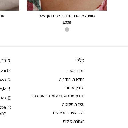
סוואנה-שרשרת גורמט פילים כסף 925
ספר
₪
229
כללי
יצירת
.com
תקנון האתר
החלפות והחזרות
3453
מדריך מידות
tyle
מדריך ניקוי ושמירה על תכשיטי כסף
@tao.style
שאלות תשובות
פסס.
בלוג אופנה ותכשיטים
לחצו
הצהרת נגישות