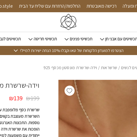
כמות וידה-שרשרת מונסטון מכס
רכישה מאובטחת
החלפות/החזרות עם שליח עד הבית
כשיטים עם אבני חן
תכשיטי פנינים
תכשיטי חריטה
תכשיטים לגב
הצטרפו למועדון הלקוחות של טאו וקבלו 10% הנחה ישירות למייל!
ם לנשים
/
שרשראות
/ וידה-שרשרת מונסטון מכסף 925
וידה-שרשרת מונס
Add wishlist
₪
139
₪
199
שרשרת כסף מלופפבת עם א
השרשרת מעוצבת בקווים 
נוספות. התכונות האנרגטי
הופכות את שרשרת וידה 
ייחודית עם משמעות למיש