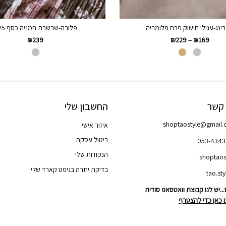
ינג-עגילי חישוק פרח פלומריה
פלורה-שרשרת חמניה כסף 925
₪
239
₪
229
–
₪
169
 קשר
החשבון שלי
shoptaostyle@gmail
איזור אישי
ביטול עסקה
053-434
הנקודות שלי
shoptaos
בדיקת יתרה בגיפט קארד שלי
..יש לנו קבוצת וואטסאפ סודית
 כאן כדי להצטרף