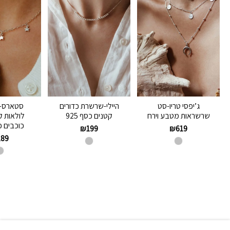
ג’יפסי טריו-סט
היילי-שרשרת כדורים
סטארס-
שרשראות מטבע וירח
קטנים כסף 925
לולאות 
כוכבים כסף
₪
199
₪
619
189