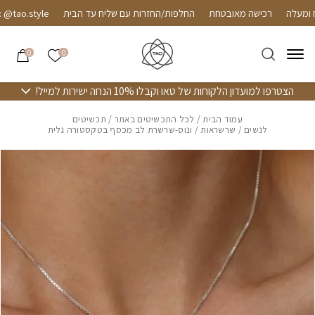
חזרה למעלה
Skip to Conten
רכישה מאובטחת
החלפות/החזרות עם שליח עד הבית
ao.style
הרשימה שלי
0
0
הצטרפו למועדון הלקוחות של טאו וקבלו 10% הנחה ישירות למייל!
עמוד הבית
/
לכל התכשיטים באתר
/
תכשיטים
לנשים
/
שרשראות
/ ונוס-שרשרת לב מכסף בטקסטורה גלית