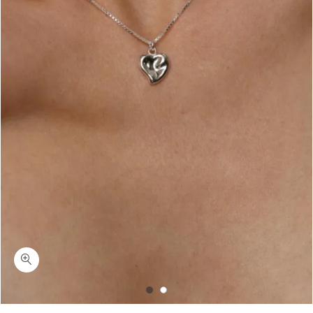
כמות ונוס-שרשרת לב מכסף בטקסטורה גלית