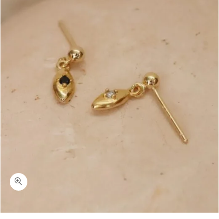
כמות זארה-עגיל משובץ צמוד לאוזן ציפוי זהב