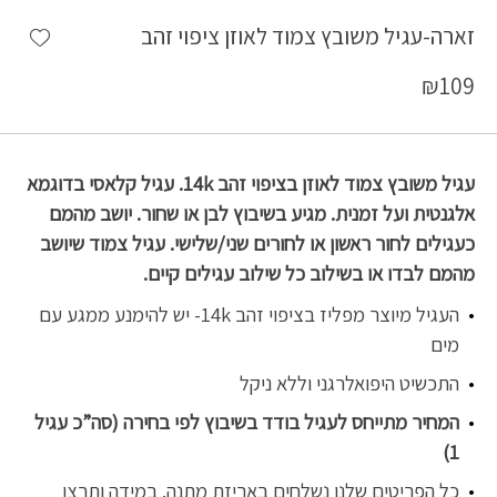
shlist
זארה-עגיל משובץ צמוד לאוזן ציפוי זהב
₪
109
עגיל משובץ צמוד לאוזן בציפוי זהב 14k. עגיל קלאסי בדוגמא
אלגנטית ועל זמנית. מגיע בשיבוץ לבן או שחור. יושב מהמם
כעגילים לחור ראשון או לחורים שני/שלישי. עגיל צמוד שיושב
מהמם לבדו או בשילוב כל שילוב עגילים קיים.
העגיל מיוצר מפליז בציפוי זהב 14k- יש להימנע ממגע עם
מים
התכשיט היפואלרגני וללא ניקל
המחיר מתייחס לעגיל בודד בשיבוץ לפי בחירה (סה”כ עגיל
1)
כל הפריטים שלנו נשלחים באריזת מתנה. במידה ותרצו