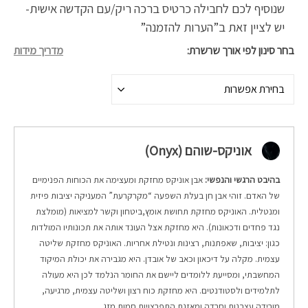
שנוסיף לכם לחבילה כרטיס ברכה ריק/עם הקדשה אישית-
יש לציין זאת ב”הערות להזמנה”
בחר סינון לפי אורך שרשרת
מדריך מידות
בחירת אפשרות
אוניקס-שוהם (Onyx)
בהיבט הרגשי והנפשי:
אבן אוניקס מחזקת ומעצימה את הכוחות הפנימיים
של האדם. זוהי אבן חן בעלת השפעה “מקרקרעת” המעניקה יציבות פיזית
ומנטלית. האוניקס מחזקת תחושת אומץ,ביטחון וקשר למציאות (מומלצת
נגד פחדים ודכאונות). היא מחזקת אצל העונד אותה את תכונותיו המולדות
כגון: יציבות, שאפתנות, רצינות ונטילת אחריות. האוניקס מחזקת שליטה
עצמית. מקלה על דיכאון וכאב של אובדן. היא מגבירה את יכולת המיקוד
המחשבתי, ומסייעת ללומדים ליישם את החומר הנלמד לכן היא מעולה
לתלמידים ולסטודנטים. היא מחזקת כוח רצון ושליטה עצמית, מרגיעה,
מורידה עצבנות וחרדה ומאזנת התפרצויות חמות מזג.