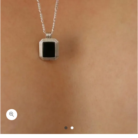
כמות זינק-שרשרת כסף יוניסקס עם אבן אוניקס שחורה