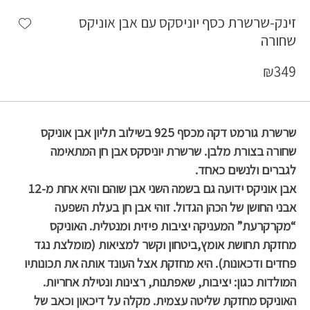
shlist
זינק-שרשרת כסף יוניסקס עם אבן אוניקס
שחורה
₪
349
שרשרת גורמט דקה מכסף 925 בשילוב תליון אבן אוניקס
שחורה בצורת מלבן. שרשרת יוניסקס אבן חן המתאימה
לגברים ולנשים כאחד.
אבן אוניקס ידועה גם בשמה השני אבן שוהם והיא אחת מ-12
אבני החושן של הכהן הגדול. זוהי אבן חן בעלת השפעה
“מקרקרעת” המעניקה יציבות פיזית ומנטלית. האוניקס
מחזקת תחושת אומץ,ביטחון וקשר למציאות (מומלצת נגד
פחדים ודכאונות). היא מחזקת אצל העונד אותה את תכונותיו
המולדות כגון: יציבות, שאפתנות, רצינות ונטילת אחריות.
האוניקס מחזקת שליטה עצמית. מקלה על דיכאון וכאב של