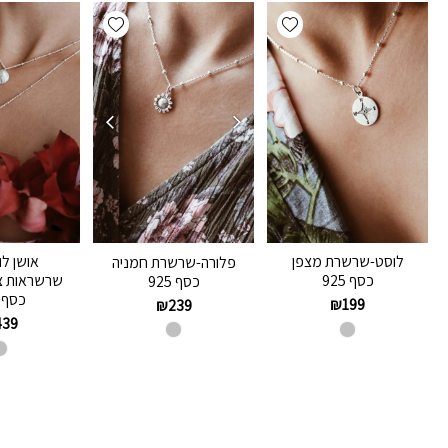
Add wishlist
Add wishlist
לוסט-שרשרת מצפן
אושן ל
פלורה-שרשרת חמניה
כסף 925
שרשראות צד
כסף 925
כסף 925
₪
199
₪
239
439