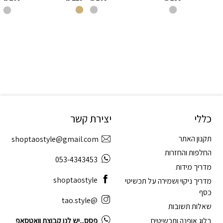
כללי
יצירת קשר
תקנון האתר
shoptaostyle@gmail.com
החלפות והחזרות
053-4343453
מדריך מידות
shoptaostyle
מדריך ניקוי ושמירה על תכשיטי
כסף
@tao.style
שאלות תשובות
בלוג אופנה ותכשיטים
פסס...יש לנו קבוצת וואטסאפ