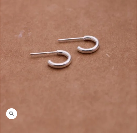
כמות טוי-עגילי חישוק קטנים פתוחים כסף 925