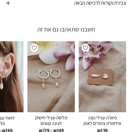
צבירת נקודות לרכישה הבאה
חשבנו שתאהבו גם את זה
Add wishlist
Add wishlist
פיארה-עגילי נוצה
מליסה-עגילי חישוק
לויאל-עגי
ופלומריה צמודים לאוזן
פנינה קטנים
תלו
₪
219
–
₪
169
₪
139
–
₪
169