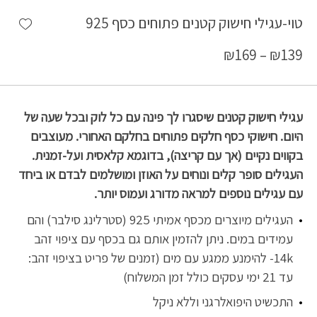
shlist
טוי-עגילי חישוק קטנים פתוחים כסף 925
₪
169
–
₪
139
עגילי חישוק קטנים שיסגרו לך פינה עם כל לוק ובכל שעה של
היום. חישוקי כסף חלקים פתוחים בחלקם האחורי. מעוצבים
בקווים נקיים (אך עם קריצה), בדוגמא קלאסית ועל-זמנית.
העגילים סופר קלים ונוחים על האוזן ומושלמים לבדם או ביחד
עם עגילים נוספים למראה מדורג ועמוס יותר.
העגילים מיוצרים מכסף אמיתי 925 (סטרלינג סילבר) והם
עמידים במים. ניתן להזמין אותם גם בכסף עם ציפוי זהב
14k- להימנע ממגע עם מים (זמנים של פריט בציפוי זהב:
עד 21 ימי עסקים כולל זמן המשלוח)
התכשיט היפואלרגני וללא ניקל