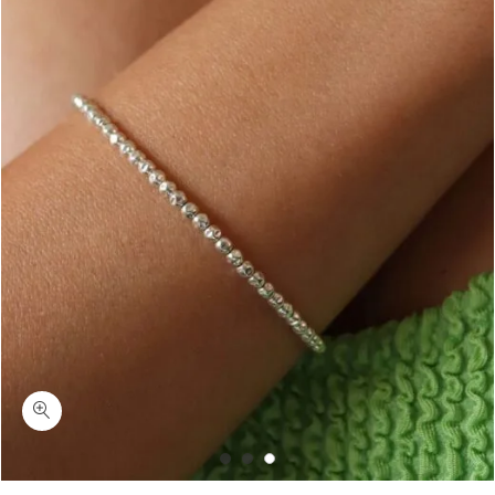
כמות טוסקנה-צמיד כדורי כסף מרוקעים ללא תליון כסף 925