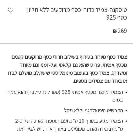
shlist
טוסקנה-צמיד כדורי כסף מרוקעים ללא תליון
כסף 925
₪
269
צמיד כסף מיוחד בטירוף בשילוב חרוזי כסף מרוקעים קטנים
מכסף אמיתי. פריט שהוא גם קלאסי ועל-זמני וגם מיוחד
ומשדרג. צמיד כסף בעיצוב מינימליסטי שישתלב מושלם לבדו
או ביחד עם צמידים נוספים.
הצמיד מיוצר מכסף אמיתי 925 (סטרלינג סילבר) והוא עמיד
במים
התכשיט היפואלרגני וללא ניקל
הצמיד מגיע באורך 16 ס”מ ועם תוספת הארכה של כ-2
ס”מ (במידה ואתם מעוניינים באורך אחר, יש לציין זאת