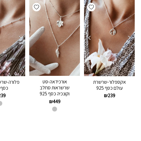
Add wishlist
Add wishlist
אורכידאה-סט
אקספלור-שרשרת
פלורה-שרש
שרשראות סחלב
עולם כסף 925
כסף 925
וקונכיה כסף 925
239
₪
239
₪
449