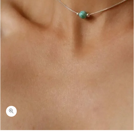
כמות טורקיז לאב-שרשרת קצרה עם אבן טורקיז