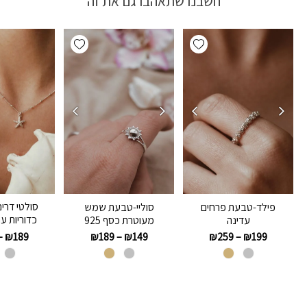
חשבנו שתאהבו גם את זה
Add wishlist
Add wishlist
סולטי דר
פילד-טבעת פרחים
סוליי-טבעת שמש
כדוריות ע
עדינה
מעוטרת כסף 925
–
₪
189
₪
189
–
₪
149
₪
259
–
₪
199