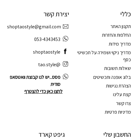
כללי
יצירת קשר
תקנון האתר
shoptaostyle@gmail.com
החלפות והחזרות
053-4343453
מדריך מידות
shoptaostyle
מדריך ניקוי ושמירה על תכשיטי
כסף
@tao.style
שאלות תשובות
בלוג אופנה ותכשיטים
פסס...יש לנו קבוצת וואטסאפ
סודית
הצהרת נגישות
לחצו כאן כדי להצטרף
קצת עלינו
צרו קשר
מדיניות פרטיות
החשבון שלי
גיפט קארד