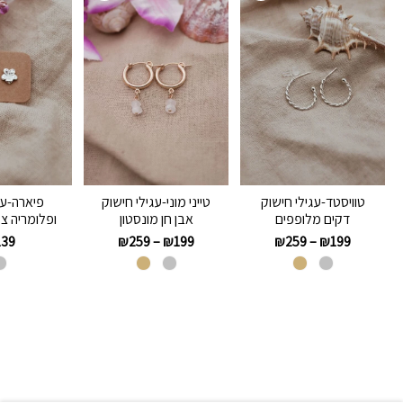
טוויסטד-עגילי חישוק
טייני מוני-עגילי חישוק
פיארה-עג
דקים מלופפים
אבן חן מונסטון
ופלומריה צמ
139
₪
259
–
₪
199
₪
259
–
₪
199