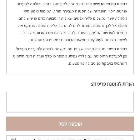
בהיבט הרגשי והנפשי:
הפנינה נחשבת לקריסטל בזכות יכולתה להעביר
אנרגית ריפוי. האנרגיה של הפנינה מגבירה טוהר, תמימות ואמון. היא
מסמלת יושר ונמשכים אליה אנשים שאיכות זו טבועה בהם או שיש להם
פוטנציאל לכך והפנינה תעזור להם להתחבר אליה. הפנינה מחזקת את
החיבור לאיכויות הפנימיות ועוזרת להבין אילו איכויות חסרות ואילו רצוי
לשפר. מצוינות לעוסקים בנושאים הדורשים דיוק פרטני וסבלנות.
בהיבט הפיזי:
סגולות הריפוי של פנינים נקשרות לקיבה ולמערכת העיכול
וכן למערכת החיסונית וגם ללחץ נפשי. מסופר כי מלך אנגליה הנרי השמיני
השתמש באבקת פנינים לריפוי פצעים.
הערות להזמנת פריט זה:
הוספה לסל