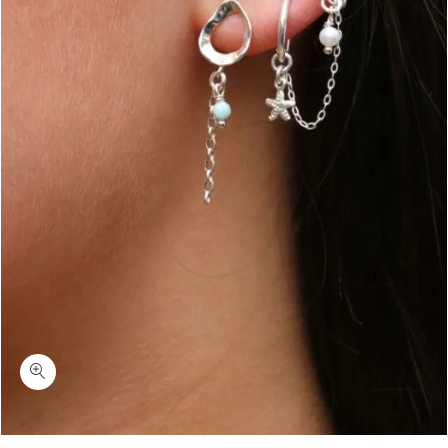
כמות טיוזדיי-עגיל כפול פנינה וכוכב ים כסף 925