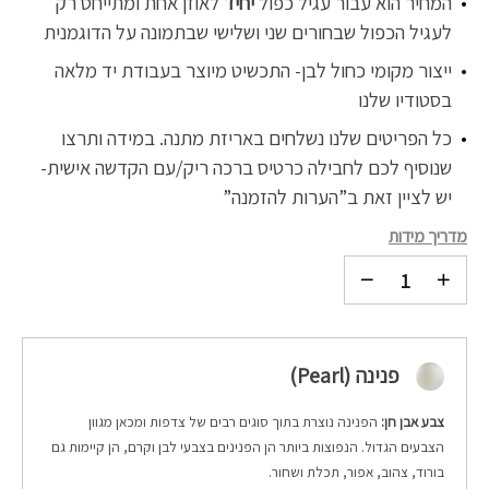
המחיר הוא עבור עגיל כפול
יחיד
לאוזן אחת ומתייחס רק
לעגיל הכפול שבחורים שני ושלישי שבתמונה על הדוגמנית
ייצור מקומי כחול לבן- התכשיט מיוצר בעבודת יד מלאה
בסטודיו שלנו
כל הפריטים שלנו נשלחים באריזת מתנה. במידה ותרצו
שנוסיף לכם לחבילה כרטיס ברכה ריק/עם הקדשה אישית-
יש לציין זאת ב”הערות להזמנה”
מדריך מידות
פנינה (Pearl)
צבע אבן חן:
הפנינה נוצרת בתוך סוגים רבים של צדפות ומכאן מגוון
הצבעים הגדול. הנפוצות ביותר הן הפנינים בצבעי לבן וקרם, הן קיימות גם
בורוד, צהוב, אפור, תכלת ושחור.