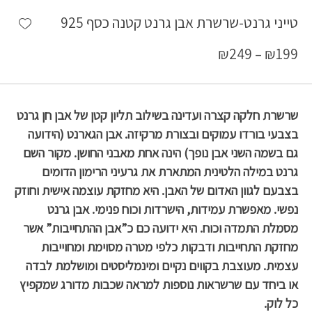
shlist
טייני גרנט-שרשרת אבן גרנט קטנה כסף 925
₪
249
–
₪
199
שרשרת חלקה קצרה ועדינה בשילוב תליון קטן של אבן חן גרנט
בצבעי בורדו עמוקים ובצורת מרקיזה. אבן ה
גארנט (הידועה
גם בשמה השני אבן נופך) הינה אחת מאבני החושן. מקור השם
גרנט במילה הלטינית המתארת את גרעיני הרימון הדומים
בצבעם לגוון האדום של האבן.
היא מחזקת עוצמה אישית וחוזק
נפשי. מאפשרת עמידות, הישרדות וכוח פנימי. אבן גרנט
מסמלת התמדה וכוח. היא ידועה כם כ”אבן ההתחייבות” אשר
מחזקת התחייבות ודבקות כלפי מטרה מסוימת ומחוייבות
עצמית.
מעוצבת בקווים נקיים ומינמליסטים ומושלמת לבדה
או ביחד עם שרשראות נוספות למראה שכבות מדורג שמקפיץ
כל לוק.