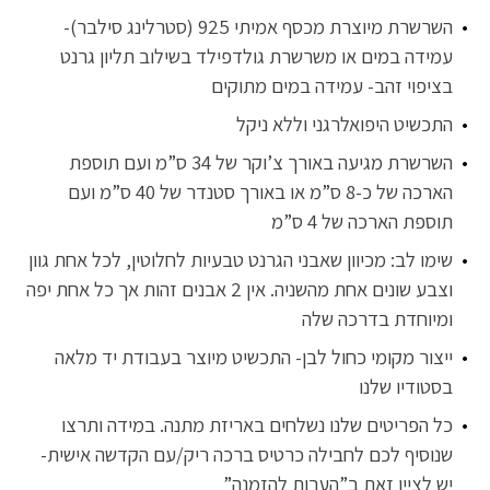
השרשרת מיוצרת מכסף אמיתי 925 (סטרלינג סילבר)-
עמידה במים או משרשרת גולדפילד בשילוב תליון גרנט
בציפוי זהב- עמידה במים מתוקים
התכשיט היפואלרגני וללא ניקל
השרשרת מגיעה באורך צ’וקר של 34 ס”מ ועם תוספת
הארכה של כ-8 ס”מ או באורך סטנדר של 40 ס”מ ועם
תוספת הארכה של 4 ס”מ
שימו לב: מכיוון שאבני הגרנט טבעיות לחלוטין, לכל אחת גוון
וצבע שונים אחת מהשניה. אין 2 אבנים זהות אך כל אחת יפה
ומיוחדת בדרכה שלה
ייצור מקומי כחול לבן- התכשיט מיוצר בעבודת יד מלאה
בסטודיו שלנו
כל הפריטים שלנו נשלחים באריזת מתנה. במידה ותרצו
שנוסיף לכם לחבילה כרטיס ברכה ריק/עם הקדשה אישית-
יש לציין זאת ב”הערות להזמנה”