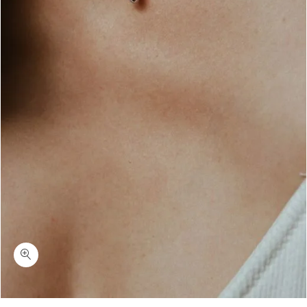
כמות טייני גרנט-שרשרת אבן גרנט קטנה כסף 925