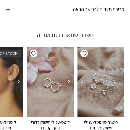
צבירת נקודות לרכישה הבאה
חשבנו שתאהבו גם את זה
Add wishlist
Add wishlist
 OF STOCK
פיטנה טוויסטד-עגילי
דוטס-עגילי חישוק כדורי
קוסמיק-ע
חישוק פלומריה
כסף קטנים
וירח כסף 