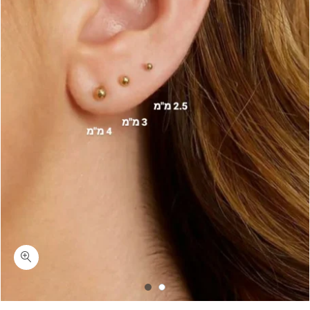
כמות טייני דוטס-עגיל כדור בודד צמוד לאוזן כסף 925 או ציפוי זהב