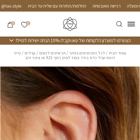
חזרה למעלה
Skip to Conten
רכישה מאובטחת
החלפות/החזרות עם שליח עד הבית
ao.style
הרשימה שלי
0
0
הצטרפו למועדון הלקוחות של טאו וקבלו 10% הנחה ישירות למייל!
עמוד הבית
/
לכל התכשיטים באתר
/
תכשיטים לנשים
/
עגילים
/ טייני
דוטס-עגיל כדור בודד צמוד לאוזן כסף 925 או ציפוי זהב