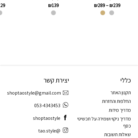
129
₪
139
₪
289
–
₪
239
כללי
יצירת קשר
תקנון האתר
shoptaostyle@gmail.com
החלפות והחזרות
053-4343453
מדריך מידות
shoptaostyle
מדריך ניקוי ושמירה על תכשיטי
כסף
@tao.style
שאלות תשובות