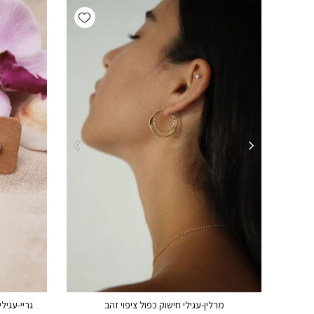
Add wishlist
מרלין-עגילי חישוק כפול ציפוי זהב
גריי-עגילי