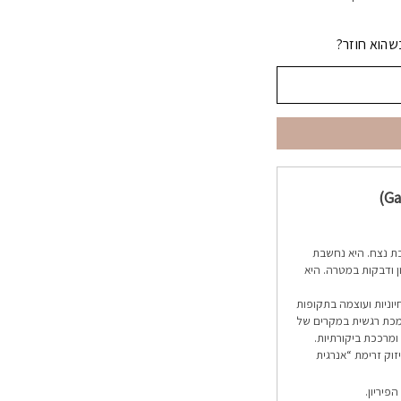
שהוא חוזר?
 נצח. היא נחשבת
ן ודבקות במטרה.
היא
וניות ועוצמה בתקופות
ומכת רגשית במקרים של
ומרככת ביקורתיות.
זוק זרימת “אנרגית
פיריון.