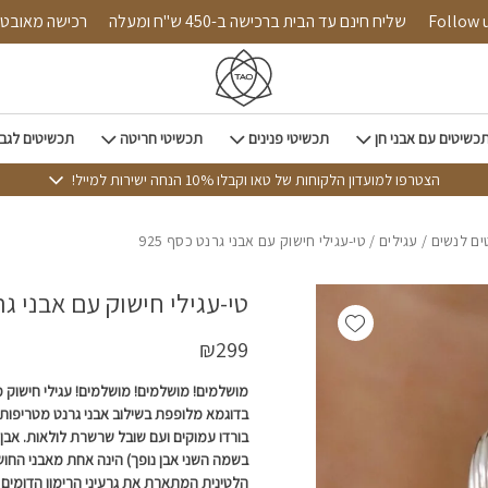
Follow us on 
שליח חינם עד הבית ברכישה ב-450 ש"ח ומעלה
רכישה
כשיטים עם אבני חן
תכשיטי פנינים
תכשיטי חריטה
תכשיטים לגב
הצטרפו למועדון הלקוחות של טאו וקבלו 10% הנחה ישירות למייל!
ם לנשים
/
עגילים
/ טי-עגילי חישוק עם אבני גרנט כסף 925
טי-עגילי חישוק עם אבני גרנט
Add wishlist
₪
299
בדוגמא מלופפת בשילוב אבני גרנט מטריפות ב
בורדו עמוקים ועם שובל שרשרת לולאות. אבן 
בשמה השני אבן נופך) הינה אחת מאבני החוש
הלטינית המתארת את גרעיני הרימון הדומים 