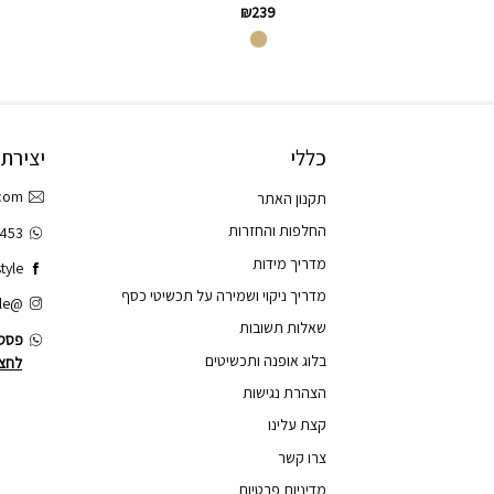
₪
239
כללי
יצירת
.com
תקנון האתר
החלפות והחזרות
3453
מדריך מידות
tyle
מדריך ניקוי ושמירה על תכשיטי כסף
@tao.style
שאלות תשובות
פסס.
בלוג אופנה ותכשיטים
לחצו
הצהרת נגישות
קצת עלינו
צרו קשר
מדיניות פרטיות