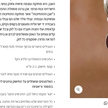
האבן.
היא מחזקת עוצמה אישית וחוזק נפשי.
הישרדות וכוח פנימי. אבן גרנט מסמלת התמדה
כ”אבן ההתחייבות” אשר מחזקת התחייבות ו
ומחוייבות עצמית.
עגילי ווילד שלנו הם עגילי
בעבודת יד ישראלית ומעוצבים בקווים נקיים, 
קלאסית ועל-זמנית ויעבדו עם כל לוק ובכל ש
קלים ונוחים על האוזן ומושלמים לבדם או ביח
למראה מדורג שמקפיץ כל לוק.
העגילים מיוצרים
במים
התכשיט היפואלרגני וללא ניקל
קוטר חישוק: כ-2 ס”מ
העגילים מגיעים עם סגירת מנוף נוחה לעני
האלמנטים מושחלים על החישוק וניתנים לשל
במספר וריאציות
ייצור מקומי כחול לבן- התכשיט מיוצר בעבו
כל הפריטים שלנו נשלחים באריזת מתנה. ב
לחבילה כרטיס ברכה ריק/עם הקדשה אישית-