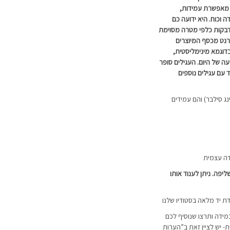
 מאפשרת עמידות,
 וכוח. היא ידועה כם
דבקות כלפי מטרה מסוימת
 גרנט מכסף המיוצרים
בדוגמא מינימליסטית,
עה של היום. העגילים סופר
ד עם עגילים נוספים
 מכסף אמיתי 925 (סטרלינג סילבר) והם עמידים
דה עצמית
יפה. ניתן לענוד אותו
דת יד מלאה בסטודיו שלנו
מידה ותרצו שנוסיף לכם
 יש לציין זאת ב”הערות