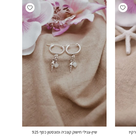
Add wishlist
Add wishlist
רקיז
שיין-עגילי חישוק קונכיה ומונסטון כסף 925