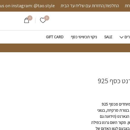
 מאובטחת
החלפות/החזרות עם שליח עד הבית
instagram: @tao.style
0
0
הרשימה שלי
רים
SALE
ניקוי תכשיטי כסף
GIFT CARD
 כסף 925
מושלמים! מושלמים! מושלמים! עגילי חישוק מיוחדים מכסף 925
צורת מרקיזה, בגווני
ה
גארנט (הידועה גם
ן. מקור השם גרנט במילה
בצבעם לגוון האדום של