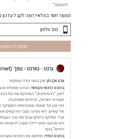
להזמנה”
המוצר חסר במלאי! רוצה לקבל עדכון כ
סמסו לי כשיגיע
גרנט - גארנט - נופך (Garnet)
צבע אבן חן:
אבן בגווני בורדו עמוקים
בהיבט הרגשי והנפשי:
הגרנט מסמלת אהבת
לאבן “ההתחייבות” המחזקת את כוח הרצו
מעוררת השראה, יצירתיות ומוטיבציה.
זוהי אבן של שמחה ואופטימיות המעניקה חי
של קשיים. היא מפיגה מצבי רוח קשים ות
אבל.
מחזקת ביטחון עצמי ואת ערך העצמי 
היא מרגיעה סיוטי לילה וטובה להמרצת וחי
החיים” בגוף.
בהיבט הפיזי:
מחזקת את המיניות ומערכת ה