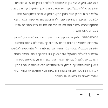
בשליטה. יוניקייט היא אבן חן שעוזרת לנו לחיות בכאן ועכשיו ולחוות את
הרגע מבלי “להתקע” בעבר. יש המאמינים כי אבן היוניקייט עוזרת במצבים
של אי פוריות וחיזוק הגוף בזמן הריון. היוניקייט טובה לאיזון רגשי ואיזון
אנרגטי. היא אבן חן מרגיעה וטובה לליווי בתקופות של סערה רגשית. היא
מחזקת אהבה עצמית ומסייעת לשחרר הרגלים של ריצוי הסביבה שלנו
במטרה לקבל אהבה.
בהיבט הפיזי:
היוניקייט מסייעת להציף את הסיבות הרגשיות והמנטליות
שעומדות מאחורי תסמינים פיזיים שונים ובכך עוזרת לנו לפתור חסימות
ריגשיות שמקבלות ביטוי בגוף הפיזי. אבן מצוינת לחולי אנורקסיה ולאנשים
שצריכים להעלות במשקל. טובה כאבן ליווי במהלך טיפולי פוריות מאחר
והיא מסייעת להכיל מבחינה רגשית את רעיון ההורות, מתאימה במיוחד
כשאין בעיה פיזית אך יש לחץ רגשי ופחד לא מודע שמונע כניסה להריון
למרות הרצון לכך. מצוינת בזמן הריון מאחר והיא מחזקת את הגוף הפיזי
ועוזרת לשמור על בריאותו של העובר.