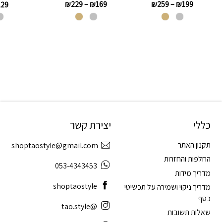
₪
229
–
₪
169
₪
259
–
₪
199
129
כללי
יצירת קשר
תקנון האתר
shoptaostyle@gmail.com
החלפות והחזרות
053-4343453
מדריך מידות
shoptaostyle
מדריך ניקוי ושמירה על תכשיטי
כסף
@tao.style
שאלות תשובות