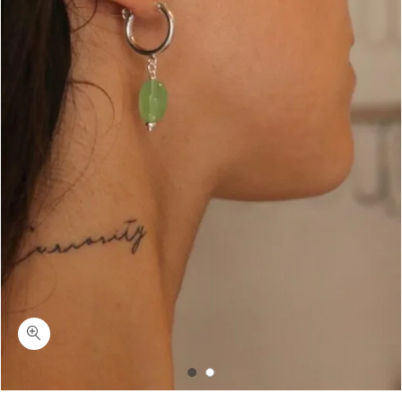
כמות טנזיה-עגילי חישוק ג'ייד מכסף 925 או גולדפילד