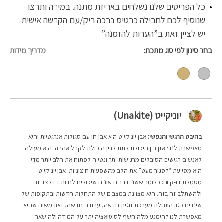
כל הפריטים שלנו נשלחים באריזת מתנה. במידה ותרצו
שנוסיף לכם לחבילה כרטיס ברכה ריק/עם הקדשה אישית-
יש לציין זאת ב”הערות להזמנה”
בחר סינון לפי סוג מתכת
מדריך מידות
יוניקייט (Unakite)
בהיבט הרגשי והנפשי:
אבן יוניקייט היא אבן חן עם סגולות אנרגטיות והיא
מאפשרת לנו לאזן בין היכולת לתת לבין היכולת לקבל אהבה. היא מעולה
לאנשים רגישים הסובלים מרגישות יתר ונטייה לפתוח את הלב יותר מדי.
היא מסייעת “לסגור מעט” את הלב מהשפעות חיצוניות. אבן יוניקייט
מסמלת דו-קיום: כלומר ששני דברים שונים שיכולים לחיות זה לצד זה
ולהשתלב זה בזה. היא מצוינת במצבים של התחלות חדשות ובתקופות של
שינויים כגון התחלת מערכת זוגית חדשה, עבודה חדשה, זאת משום שהיא
מאפשרת לנו להימנע מלהיחשף לסיטואציה יתר על המידה ולהישאר