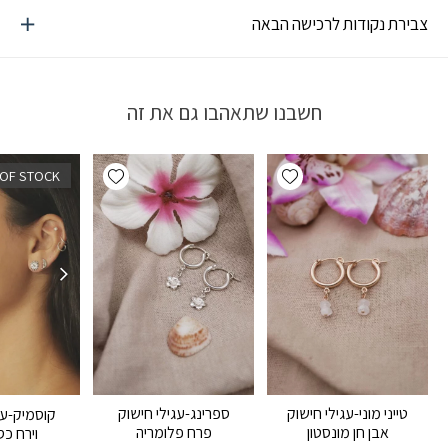
צבירת נקודות לרכישה הבאה
חשבנו שתאהבו גם את זה
Add wishlist
Add wishlist
 OF STOCK
טייני מוני-עגילי חישוק
ספרינג-עגילי חישוק
קוסמיק-ע
אבן חן מונסטון
פרח פלומריה
וירח כסף 