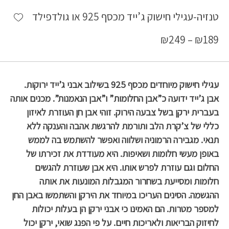
shlist
טנזיה-עגילי חישוק ג’ייד מכסף 925 או גולדפילד
₪
249
–
₪
189
עגילי חישוק מיוחדים מכסף 925 בשילוב אבני ג’ייד ירוקות.
אבן ג’ייד ידועה כ”אבן החלומות” ו”אבן הנאמנות”. מכנים אותה
בעברית ירקן בשל צבעה הירוק. זוהי אבן חן העוזרת לאיזון
כללי של צ’קרת הלב ותורמת להרגשת אהבה והענקה ללא
תנאי. מגבירה הרמוניה ושלווה ואפשר להשתמש בה לממש
באופן מעשי חלומות ושאיפות. היא מעודדת את זכירתו של
החלום וגם עוזרת לפרש אותו. היא אבן שעוזרת להגשים
חלומות ומסייעת בשחרור המגבלות המונעות את אותה
ההגשמה. הסינים העריכו במיוחד את הירקן והשתמשו באבן החן
למספר מטרות. הם האמינו כי אבני ירקן הן בעלות יכולות
לחיזוק הבריאות ולאריכות חיים. על פי הפנג שואי, ירקן יכול