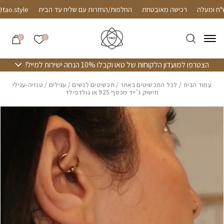
חזרה למעלה
Skip to Conten
רכישה מאובטחת
החלפות/החזרות עם שליח עד הבית
.style
הרשימה שלי
0
0
הצטרפו למועדון הלקוחות של טאו וקבלו 10% הנחה ישירות למייל!
עמוד הבית
/
לכל התכשיטים באתר
/
תכשיטים לנשים
/
עגילים
/ טנזיה-עגילי
חישוק ג’ייד מכסף 925 או גולדפילד