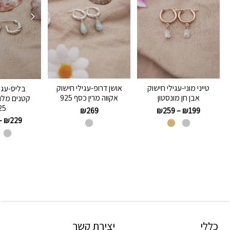
טייני מוני-עגילי חישוק
אושן דרופ-עגילי חישוק
בליס-עגי
אבן חן מונסטון
אקווה מרין כסף 925
קטנים מלו
25
₪
269
₪
259
–
₪
199
–
₪
229
כללי
יצירת קשר