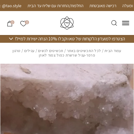
חזרה למעלה
Skip to Conten
רכישה מאובטחת
החלפות/החזרות עם שליח עד הבית
tao.style
הרשימה שלי
0
0
הצטרפו למועדון הלקוחות של טאו וקבלו 10% הנחה ישירות למייל!
עמוד הבית
/
לכל התכשיטים באתר
/
תכשיטים לנשים
/
עגילים
/ טרגון
פרפר-עגיל שרשרת כפול צמוד לאוזן