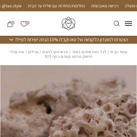
חזרה למעלה
Skip to Conten
רכישה מאובטחת
החלפות/החזרות עם שליח עד הבית
ao.style
הרשימה שלי
0
0
הצטרפו למועדון הלקוחות של טאו וקבלו 10% הנחה ישירות למייל!
עמוד הבית
/
לכל התכשיטים באתר
/
תכשיטים לנשים
/
עגילים
/ טרו-עגילי
חישוק גורמט קטנים כסף 925