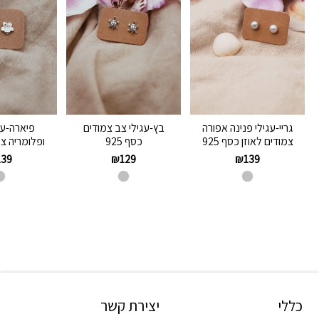
גריי-עגילי פנינה אפורה
בץ-עגילי צב צמודים
פיארה-עג
צמודים לאוזן כסף 925
כסף 925
ופלומריה צמ
139
₪
129
₪
139
כללי
יצירת קשר