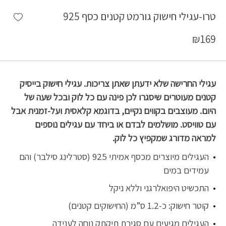
shlist
טרו-עגילי חישוק גורמט קטנים כסף 925
₪
169
עגילי החרישה שלא ידעתן שאתן צריכות. עגילי חישוק בייסיק
קטנים מעוטרים שיסגרו לכן פינה עם כל לוק ובכל שעה של
היום. מעוצבים בקווים נקיים, בדוגמא קלאסית ועל-זמנית אבל
עם טוויסט. מושלמים לבדם או ביחד עם עגילים נוספים
למראה מדורג שמקפיץ כל לוק.
העגילים מיוצרים מכסף אמיתי 925 (סטרלינג סילבר) והם
עמידים במים
התכשיט היפואלרגני וללא ניקל
קוטר חישוק: כ-1.2 ס”מ (החישוקים קטנים)
העגילים מגיעים עם סגירת תיקתק נוחה לענידה