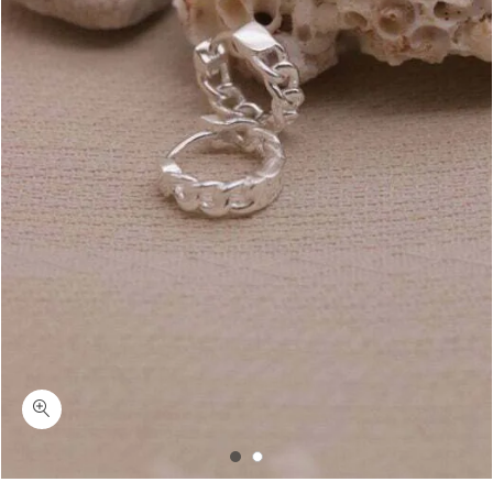
כמות טרו-עגילי חישוק גורמט קטנים כסף 925