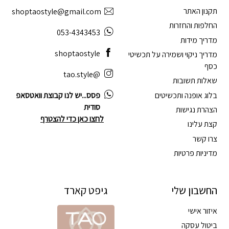
תקנון האתר
shoptaostyle@gmail.com
החלפות והחזרות
053-4343453
מדריך מידות
shoptaostyle
מדריך ניקוי ושמירה על תכשיטי
כסף
@tao.style
שאלות תשובות
בלוג אופנה ותכשיטים
פסס...יש לנו קבוצת וואטסאפ
סודית
הצהרת נגישות
לחצו כאן כדי להצטרף
קצת עלינו
צרו קשר
מדיניות פרטיות
החשבון שלי
גיפט קארד
איזור אישי
ביטול עסקה