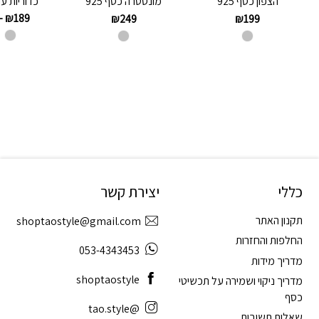
כדוריות ע
הצפון כסף 925
מונסטרה כסף 925
–
₪
189
₪
249
₪
199
כללי
יצירת קשר
תקנון האתר
shoptaostyle@gmail.com
החלפות והחזרות
053-4343453
מדריך מידות
shoptaostyle
מדריך ניקוי ושמירה על תכשיטי
כסף
@tao.style
שאלות תשובות