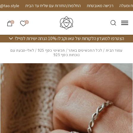
חזרה למעלה
Skip to Conten
רכישה מאובטחת
החלפות/החזרות עם שליח עד הבית
o.style
הרשימה שלי
0
0
הצטרפו למועדון הלקוחות של טאו וקבלו 10% הנחה ישירות למייל!
עמוד הבית
/
לכל התכשיטים באתר
/
תכשיטי כסף 925
/ לאלי-טבעת עם
נוכחות כסף 925