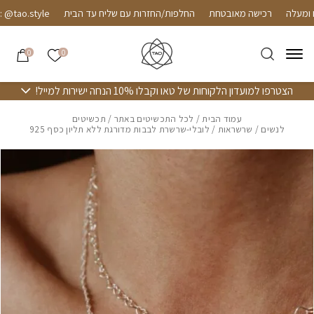
חזרה למעלה
Skip to Conten
רכישה מאובטחת
החלפות/החזרות עם שליח עד הבית
ao.style
הרשימה שלי
0
0
הצטרפו למועדון הלקוחות של טאו וקבלו 10% הנחה ישירות למייל!
עמוד הבית
/
לכל התכשיטים באתר
/
תכשיטים
לנשים
/
שרשראות
/ לובלי-שרשרת לבבות מדורגת ללא תליון כסף 925