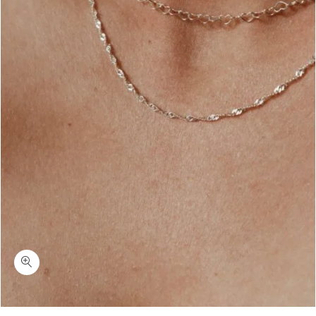
כמות לובלי-שרשרת לבבות מדורגת ללא תליון כסף 925