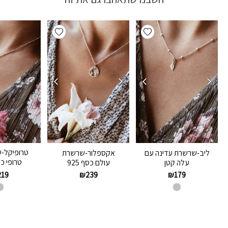
Add wishlist
Add wishlist
טרופיקל-
ליב-שרשרת עדינה עם
אקספלור-שרשרת
טרופי כסף
עלה קטן
עולם כסף 925
219
₪
239
₪
179