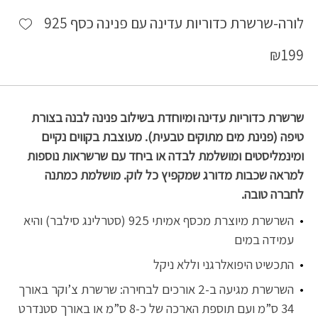
shlist
לורה-שרשרת כדוריות עדינה עם פנינה כסף 925
₪
199
שרשרת כדוריות עדינה ומיוחדת בשילוב פנינה לבנה בצורת
טיפה (פנינת מים מתוקים טבעית). מעוצבת בקווים נקיים
ומינמליסטים ומושלמת לבדה או ביחד עם שרשראות נוספות
למראה שכבות מדורג שמקפיץ כל לוק. מושלמת כמתנה
לחברה טובה.
השרשרת מיוצרת מכסף אמיתי 925 (סטרלינג סילבר) והיא
עמידה במים
התכשיט היפואלרגני וללא ניקל
השרשרת מגיעה ב-2 אורכים לבחירה: שרשרת צ’וקר באורך
34 ס”מ ועם תוספת הארכה של כ-8 ס”מ או באורך סטנדרט