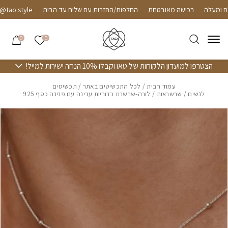
חזרה למעלה
Skip to Conten
רכישה מאובטחת
החלפות/החזרות עם שליח עד הבית
o.style
הרשימה שלי
0
0
הצטרפו למועדון הלקוחות של טאו וקבלו 10% הנחה ישירות למייל!
עמוד הבית
/
לכל התכשיטים באתר
/
תכשיטים
לנשים
/
שרשראות
/ לורה-שרשרת כדוריות עדינה עם פנינה כסף 925