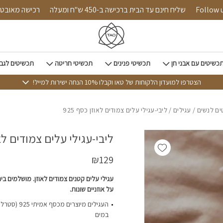
כמות ליבי-עגילי עלים צמודים לאוזן כסף 925
Follow us on 
שליח חינם עד הבית ברכישה ב-450 ש"ח ומעלה
רכישה 
כשיטים עם אבני חן
תכשיטי פנינים
תכשיטי חריטה
תכשיטים לגב
הצטרפו למועדון הלקוחות של טאו וקבלו 10% הנחה ישירות למייל!
ם לנשים
/
עגילים
/ ליבי-עגילי עלים צמודים לאוזן כסף 925
ליבי-עגילי עלים צמודים לאוז
Add wishlist
₪
129
עגילי עלים קטנים צמודים לאוזן. מושלמים בי
על אוזניים שונות.
העגילים מיוצרים
במים