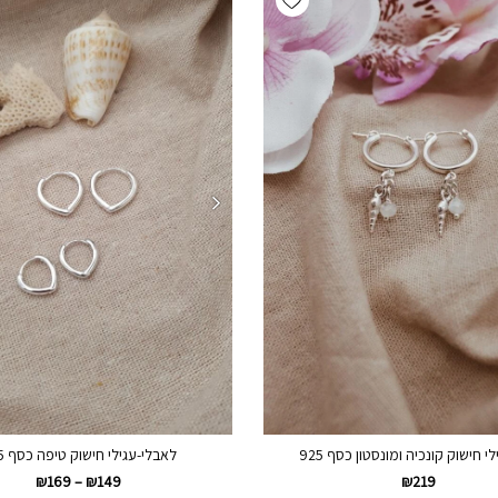
לי חישוק קונכיה ומונסטון כסף 925
לאבלי-עגילי חישוק טיפה כסף 925
₪
169
–
₪
149
₪
219