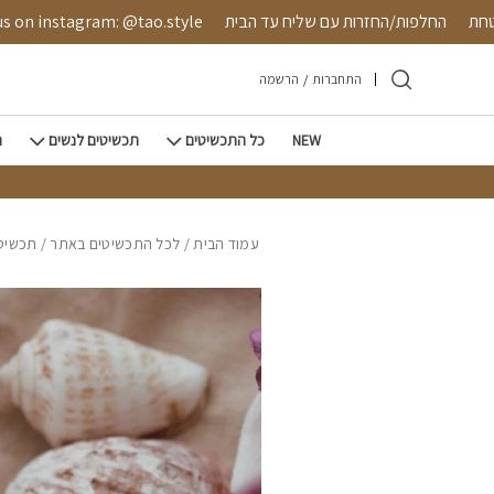
חזרה למעלה
Skip to Conten
 מאובטחת
החלפות/החזרות עם שליח עד הבית
instagram: @tao.style
התחברות
/
הרשמה
NEW
כל התכשיטים
תכשיטים לנשים
ת
עמוד הבית
/
לכל התכשיטים באתר
/
תכשיטי