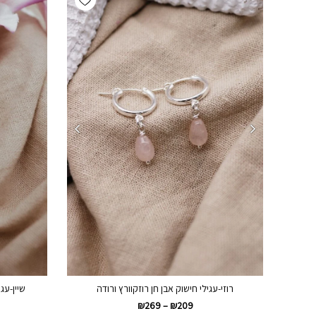
רוזי-עגילי חישוק אבן חן רוזקוורץ ורודה
שיין-עגי
₪
269
–
₪
209