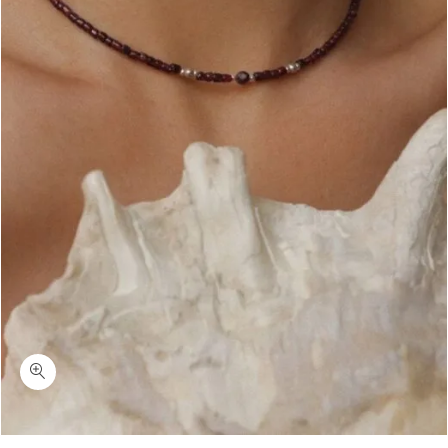
כמות לייני-שרשרת קצרה אבני חן גרנט בורדו