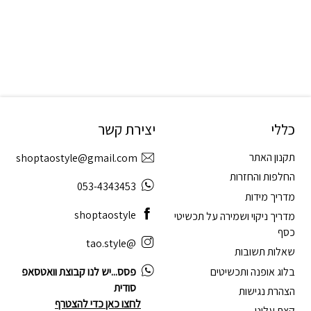
כללי
יצירת קשר
תקנון האתר
shoptaostyle@gmail.com
החלפות והחזרות
053-4343453
מדריך מידות
shoptaostyle
מדריך ניקוי ושמירה על תכשיטי
כסף
@tao.style
שאלות תשובות
בלוג אופנה ותכשיטים
פסס...יש לנו קבוצת וואטסאפ
סודית
הצהרת נגישות
לחצו כאן כדי להצטרף
קצת עלינו