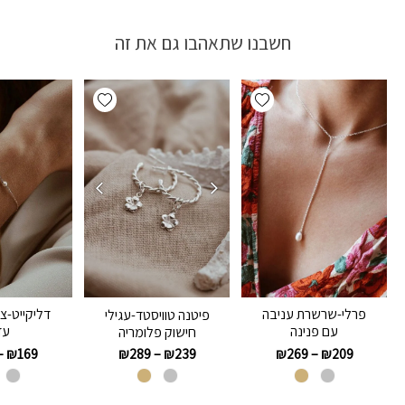
חשבנו שתאהבו גם את זה
Add wishlist
Add wishlist
פרלי-שרשרת עניבה
דליקייט-צ
פיטנה טוויסטד-עגילי
עם פנינה
עד
חישוק פלומריה
–
₪
169
₪
269
–
₪
209
₪
289
–
₪
239