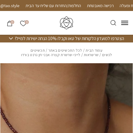
חזרה למעלה
Skip to Conten
רכישה מאובטחת
החלפות/החזרות עם שליח עד הבית
o.style
הרשימה שלי
0
0
הצטרפו למועדון הלקוחות של טאו וקבלו 10% הנחה ישירות למייל!
עמוד הבית
/
לכל התכשיטים באתר
/
תכשיטים
לנשים
/
שרשראות
/ לייני-שרשרת קצרה אבני חן גרנט בורדו