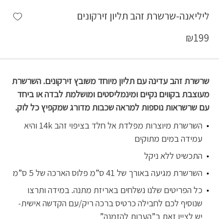
shlist
ליליאנה-שרשרת זהב תליון זירקונים
₪
199
שרשרת זהב עדינה עם תליון מיוחד משובץ זירקונים. השרשרת
מעוצבת בקווים נקיים ומינמליסטים ומושלמת לבדה או ביחד
עם שרשראות נוספות למראה שכבות מדורג שמקפיץ כל לוק.
השרשרת מיוצרות מפלדת אל חלד בציפוי זהב 14k והיא
עמידה במים מתוקים
התכשיט ללא ניקל
השרשרת מגיעה באורך של 41 ס”מ פלוס הארכה של 5 ס”מ
כל הפריטים שלנו נשלחים באריזת מתנה. במידה ותרצו
שנוסיף לכם לחבילה כרטיס ברכה ריק/עם הקדשה אישית-
יש לציין זאת ב”הערות להזמנה”