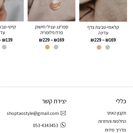
ספרינג-עגילי חישוק
קייטי-טבע
קלאמי-טבעת צדף
פרח פלומריה
עדי
עדינה
–
₪
139
₪
229
–
₪
169
₪
229
–
₪
169
כללי
יצירת קשר
תקנון האתר
shoptaostyle@gmail.com
החלפות והחזרות
053-4343453
מדריך מידות