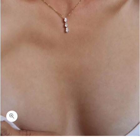
כמות ליליאנה-שרשרת זהב תליון זירקונים