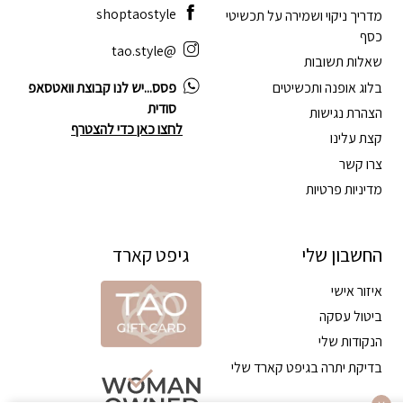
shoptaostyle
מדריך ניקוי ושמירה על תכשיטי
כסף
@tao.style
שאלות תשובות
בלוג אופנה ותכשיטים
פסס...יש לנו קבוצת וואטסאפ
סודית
הצהרת נגישות
לחצו כאן כדי להצטרף
קצת עלינו
צרו קשר
מדיניות פרטיות
החשבון שלי
גיפט קארד
איזור אישי
ביטול עסקה
הנקודות שלי
בדיקת יתרה בגיפט קארד שלי