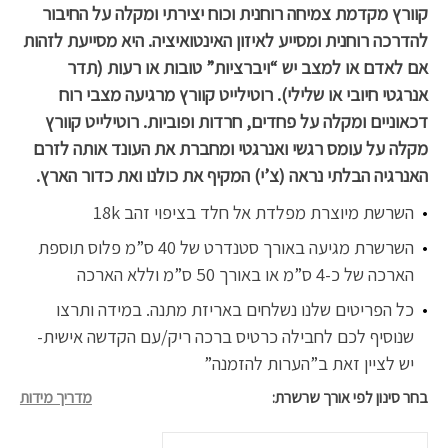
קוורץ מקדמת צמיחה רוחנית וכוח יצירתי ומקלה על החיבור
להדרכה רוחנית ומסייע לאיזון האינטואיציה. היא מסייעת לזהות
אם לאדם או למצב יש “ויברציות” טובות או רעות (תדר
אנרגטי חיובי או שלילי). רוטילייט קוורץ מרגיעה מצבי רוח
דכאוניים ומקלה על פחדים, חרדות ופוביות. רוטילייט קוורץ
מקלה על עומס רגשי ואנרגטי ומחברת את העונד אותה לזרם
האנרגיה הבלתי נראה (צ’י) המקיף את כולנו ואת כדור הארץ.
השרשת מיוצרת מפלדת אל חלד בציפוי זהב 18k
השרשרת מגיעה באורך סטנדרט של 40 ס”מ פלוס תוספת
הארכה של כ-4 ס”מ או באורך 50 ס”מ וללא הארכה
כל הפריטים שלנו נשלחים באריזת מתנה. במידה ותרצו
שנוסיף לכם לחבילה כרטיס ברכה ריק/עם הקדשה אישית-
יש לציין זאת ב”הערות להזמנה”
בחר סינון לפי אורך שרשרת
מדריך מידות