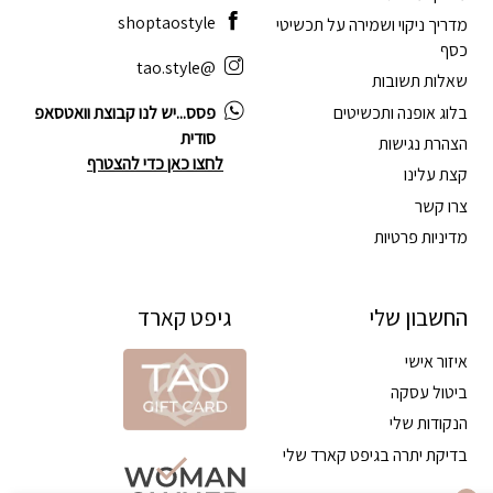
shoptaostyle
מדריך ניקוי ושמירה על תכשיטי
כסף
@tao.style
שאלות תשובות
בלוג אופנה ותכשיטים
פסס...יש לנו קבוצת וואטסאפ
סודית
הצהרת נגישות
לחצו כאן כדי להצטרף
קצת עלינו
צרו קשר
מדיניות פרטיות
החשבון שלי
גיפט קארד
איזור אישי
ביטול עסקה
הנקודות שלי
בדיקת יתרה בגיפט קארד שלי