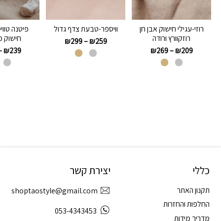
רוזי-עגילי חישוק אבן חן
וויספר-טבעת צדף גדול
פיטנה טווי
רוזקוורץ ורודה
חישוק פ
₪
299
–
₪
259
–
₪
239
₪
269
–
₪
209
כללי
יצירת קשר
תקנון האתר
shoptaostyle@gmail.com
החלפות והחזרות
053-4343453
מדריך מידות