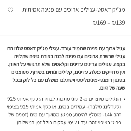
shlist
מג’יק דאסט-עגילים ארוכים עם פנינה אמיתית
₪
169
–
₪
139
עגיל ארוך עם פנינה שתמיד עובד. עגילי מג’יק דאסט שלנו הם
עגילי שרשרת ארוכים עם פנינה לבנה בצורת טיפה שתלויה
בקצה. עגילים עדינים עדינים וקלאסים שלא תרגישי על האוזן.
אין מדוייקים כאלה. עדינים, קלילים ונוחים בטירוף. מעוצבים
בסגנון רומנטי-מינימליסטי וישתלבו מושלם עם כל לוק ובכל
שעה של היום.
העגילים מיוצרים מ-2 סוגי מתכות לבחירה: כסף אמיתי 925
(סטרלינג סילבר)- עמידים במים, או כסף אמיתי 925 בציפוי
זהב 14k- מומלץ להימנע ממגע ממושך עם מים (זמנים של
פריט בציפוי זהב: עד 21 ימי עסקים כולל זמן המשלוח)