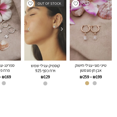
Add wishlist
Add wishlist
OUT OF STOCK
טייני מוני-עגילי חישוק
ספרינג-עג
קוסמיק-עגילי שמש
אבן חן מונסטון
פרח פל
וירח כסף 925
–
₪
169
₪
259
–
₪
199
₪
129