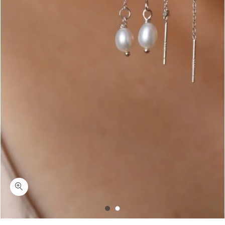
כמות מג'יק דאסט-עגילים ארוכים עם פנינה אמיתית