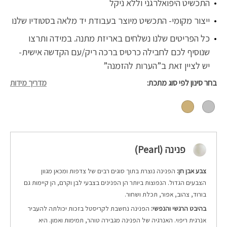
התכשיט היפואלרגני וללא ניקל
ייצור מקומי- התכשיט מיוצר בעבודת יד מלאה בסטודיו שלנו
כל הפריטים שלנו נשלחים באריזת מתנה. במידה ותרצו
שנוסיף לכם לחבילה כרטיס ברכה ריק/עם הקדשה אישית-
יש לציין זאת ב”הערות להזמנה”
בחר סינון לפי סוג מתכת
מדריך מידות
פנינה (Pearl)
צבע אבן חן:
הפנינה נוצרת בתוך סוגים רבים של צדפות ומכאן מגוון
הצבעים הגדול. הנפוצות ביותר הן הפנינים בצבעי לבן וקרם, הן קיימות גם
בורוד, צהוב, אפור, תכלת ושחור.
בהיבט הרגשי והנפשי:
הפנינה נחשבת לקריסטל בזכות יכולתה להעביר
אנרגית ריפוי. האנרגיה של הפנינה מגבירה טוהר, תמימות ואמון. היא