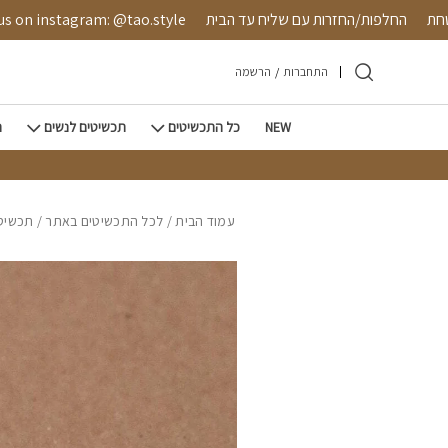
חזרה למעלה
Skip to Conten
 מאובטחת
החלפות/החזרות עם שליח עד הבית
instagram: @tao.style
התחברות
/
הרשמה
NEW
כל התכשיטים
תכשיטים לנשים
ת
עמוד הבית
/
לכל התכשיטים באתר
/
תכשיטי