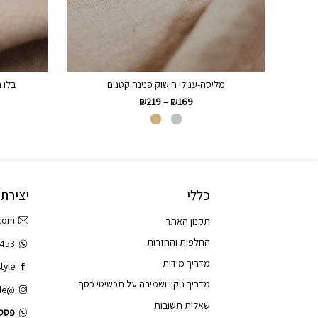
מליסה-עגילי חישוק פנינה קטנים
בלו ר
₪
219
–
₪
169
כללי
יצירת
.com
תקנון האתר
החלפות והחזרות
3453
מדריך מידות
tyle
מדריך ניקוי ושמירה על תכשיטי כסף
@tao.style
שאלות תשובות
פסס.