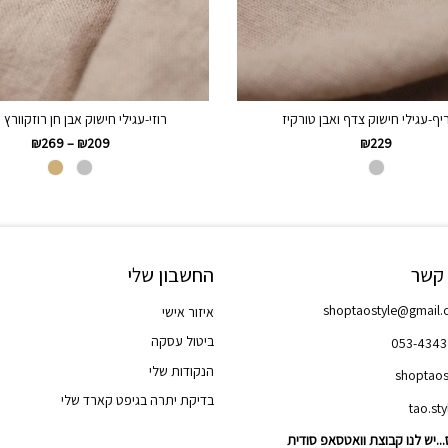
יף-עגילי חישוק צדף ואבן טורקיז
רוזי-עגילי חישוק אבן חן רוזקוורץ 
₪
269
–
₪
209
₪
229
 קשר
החשבון שלי
shoptaostyle@gmail
איזור אישי
ביטול עסקה
053-434
הנקודות שלי
shoptaos
בדיקת יתרה בגיפט קארד שלי
..יש לנו קבוצת וואטסאפ סודית