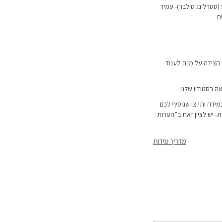
ההליקס מגיע ב-2 מתכות: כסף אמיתי 925 (סטרלינג סילבר)- עמיד
ם
 הצידה על מנת לענוד
ה בסטודיו שלנו
מידה ותרצו שנוסיף לכם
 יש לציין זאת ב”הערות
מדריך מידות