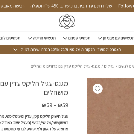
כמות מגנס-עגיל הליקס עדין עם כדורים מושחלים
Follow us on 
שליח חינם עד הבית ברכישה ב-450 ש"ח ומעלה
רכישה 
כשיטים עם אבני חן
תכשיטי פנינים
תכשיטי חריטה
תכשיטים לגב
הצטרפו למועדון הלקוחות של טאו וקבלו 10% הנחה ישירות למייל!
ם לנשים
/
עגילים
/ מגנס-עגיל הליקס עדין עם כדורים מושחלים
מגנס-עגיל הליקס עדין עם 
Add wishlist
מושחלים
₪
69
–
₪
59
עגיל חישוק הליקס קטן, עדין ומינימליסטי. מת
ראשון/שני/שלישי/רביעי (העגיל יושב צמוד לאו
מחמיא על האוזן ולא יפסיק לגרוף מחמאות.