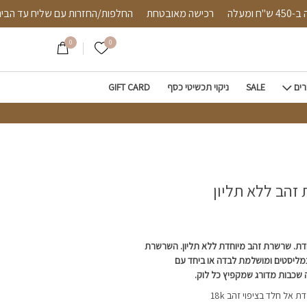
 תליון
-450 ש"ח ומעלה
רכישה מאובטחת
החלפות/החזרות עם שליח 
0
0
הרשימה שלי
רים
SALE
ניקוי תכשיטי כסף
GIFT CARD
זהב ללא תליון
דת. שרשרת זהב מיוחדת ללא תליון. השרשרת
נמליסטים ומושלמת לבדה או ביחד עם
שכבות מדורג שמקפיץ כל לוק.
אל חלד בציפוי זהב 18k