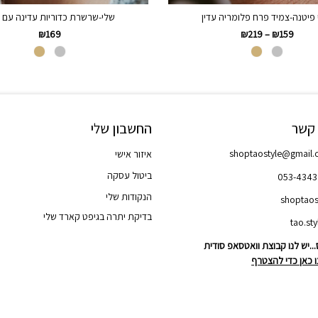
י פיטנה-צמיד פרח פלומריה עדין
שלי-שרשרת כדוריות עדינה עם 
₪
169
₪
219
–
₪
159
 קשר
החשבון שלי
shoptaostyle@gmail
איזור אישי
ביטול עסקה
053-434
הנקודות שלי
shoptaos
בדיקת יתרה בגיפט קארד שלי
..יש לנו קבוצת וואטסאפ סודית
 כאן כדי להצטרף