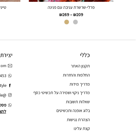
פרלי-שרשרת עניבה עם פנינה
טיינ
₪
269
–
₪
209
כללי
יצירת
.com
תקנון האתר
החלפות והחזרות
3453
מדריך מידות
tyle
מדריך ניקוי ושמירה על תכשיטי כסף
@tao.style
שאלות תשובות
פסס.
בלוג אופנה ותכשיטים
לחצו
הצהרת נגישות
קצת עלינו