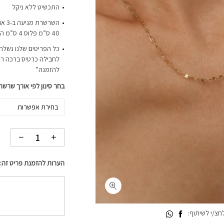
התכשיט ללא ניקל
40 ס”מ פלוס 4 ס”מ הארכה, 45 ס”מ פלוס 4 ס”מ הארכה
כל הפריטים שלנו נשלחי
לחבילה כרטיס ברכה רי
להזמנה”
בחר סינון לפי אורך שרשר
בחירת אפשרות
הערות להזמנת פריט זה:
צ/י לשיתוף: