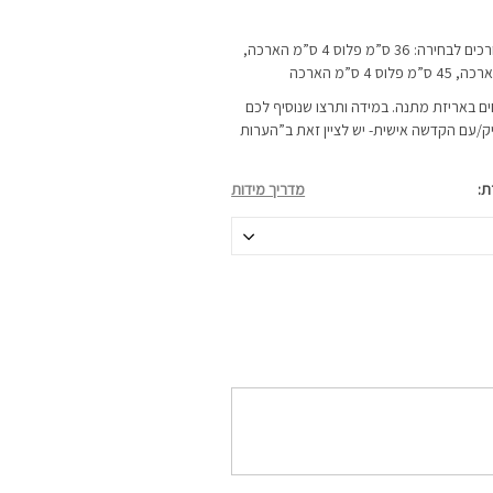
השרשרת מגיעה ב-3 אורכים לבחירה: 36 ס”מ פלוס 4 ס”מ הארכה,
ם באריזת מתנה. במידה ותרצו שנוסיף לכם
ק/עם הקדשה אישית- יש לציין זאת ב”הערות
ת
מדריך מידות