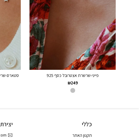
פייני-שרשרת אצטרובל כסף 925
סטארס-שרשרת
₪
249
כללי
יצירת
.com
תקנון האתר