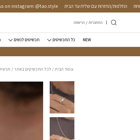
חזרה למעלה
Skip to Conten
 מאובטחת
החלפות/החזרות עם שליח עד הבית
instagram: @tao.style
התחברות
/
הרשמה
NEW
כל התכשיטים
תכשיטים לנשים
ת
עמוד הבית
/
לכל התכשיטים באתר
/
תכשיטי