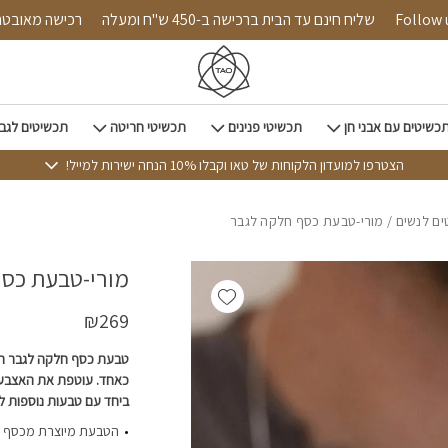
כמות מורי-טבעת כסף חלקה 
Follow us on 
שליח חינם עד הבית ברכישה ב-450 ש"ח ומעלה
רכישה
כשיטים עם אבני חן
תכשיטי פנינים
תכשיטי חריטה
תכשיטים לגב
הצטרפו למועדון הלקוחות של טאו וקבלו 10% הנחה ישירות למייל!
ם לנשים
/ מורי-טבעת כסף חלקה לגבר
מורי-טבעת כסף
Add wishlist
₪
269
כאחד. עוטפת את האצבע 
ביחד עם טבעות נוספות ל