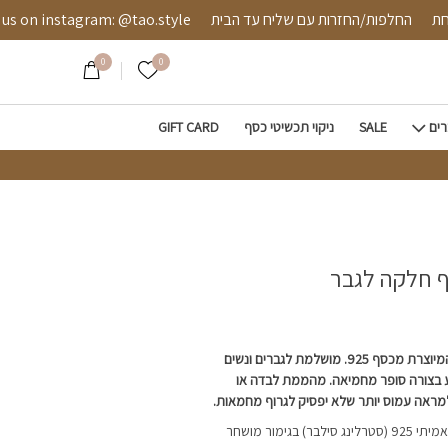
לגבר
 מאובטחת
החלפות/החזרות עם שליח עד הבית
instagram: @tao.style
0
0
הרשימה שלי
רים
SALE
ניקוי תכשיטי כסף
GIFT CARD
 חלקה לגבר
טבעת כסף חלקה לגבר המיוצרת מכסף 925. מושלמת לגברים ונשים
בצורה סופר מחמיאה. מהממת לבדה או
מראה עמוס יותר שלא יפסיק לגרוף מחמאות.
הטבעת מיוצרת מכסף אמיתי 925 (סטרלינג סילבר) בגימור מושחר