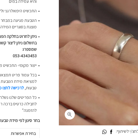
והיא עמידה במים
התכשיט היפואלרגני ולל
הטבעת מגיעה במבחר רח
מוצגת בסוגריים המידה
ניתן לחרוט בחלקה הפנ
בתשלום ניתן ליצור קשר
שמספרו:
053-4343453
ייצור מקומי- התכשיט מ
בכל עמוד פריט תמצאו 
למציאת מידת הטבעת המ
טבעות,
לרכישה לחצו כ
כל הפריטים שלנו נשלחי
לחבילה כרטיס ברכה רי
להזמנה”
בחר סינון לפי מידת טבעת
צ/י לשיתוף:
בחירת אפשרות