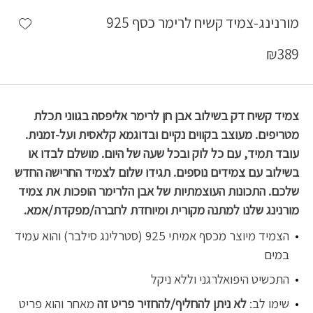
shlist
מורנינג-צמיד קשיח לרימר כסף 925
₪
389
צמיד קשיח דק בשילוב אבן חן לרימר אליפסה בגווני תכלת
מטריפים. מעוצב בקווים נקיים ובדוגמא קלאסית ועל-זמנית.
עובד תמיד, עם כל לוק ובכל שעה של היום. מושלם לבדו או
בשילוב עם צמידים נוספים. תגידו שלום לצמיד החרישה החדש
שלכם. התכונות העוצמתיות של אבן הלרימר הופכות את צמיד
מורנינג שלנו למתנה מקורית ומיוחדת לחברה/מפקדת/אמא.
הצמיד מיוצר מכסף אמיתי 925 (סטרלינג סילבר) והוא עמיד
במים
התכשיט היפואלרגני וללא ניקל
שימו לב:
לא ניתן להחליף/להחזיר פריט
זה
מאחר והוא פריט