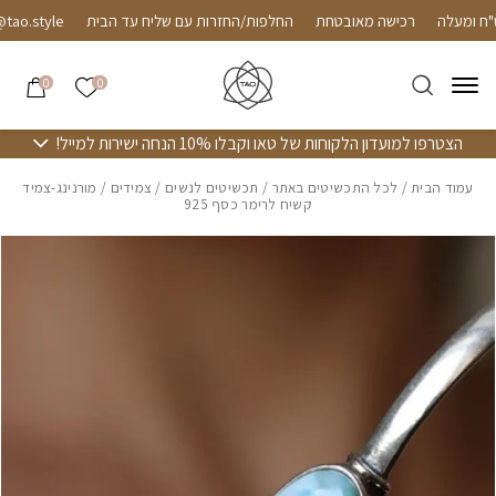
חזרה למעלה
Skip to Conten
רכישה מאובטחת
החלפות/החזרות עם שליח עד הבית
.style
אזל מהמלאי
הרשימה שלי
0
0
הצטרפו למועדון הלקוחות של טאו וקבלו 10% הנחה ישירות למייל!
עמוד הבית
/
לכל התכשיטים באתר
/
תכשיטים לנשים
/
צמידים
/ מורנינג-צמיד
קשיח לרימר כסף 925