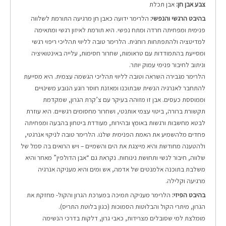
צבע אבן חן:
אבן תכלת
בהיבט הרגשי והנפשי:
הלרימר ידועה כאבן חן מרגיעה התורמת לשלווה
פנימית ומפחיתה חרדה ומתח נפשי. היא תורמת לאיזון רגשי ומתאימה
למדיטציה ולהתפתחות רוחנית. הלרימר טובה לליווי תהליכי ריפוי רגשי
ומסייעת בהתמודדות עם טראומות, שחרור חסימות, עלייה באינטואיציה
וניתוב לחיבור פנימי עמוק יותר.
הלרימר מגבירה השראה וטובה לליווי תהליכי הגשמה עצמית. היא מסייעת
להתחבר לאנרגיה הנשית שבתוכנו ו
מאזנת חוסר רוגע הנובע משינויים
וממוססת כעסים. אבן זו מזוהה בעיקר עם צ’קרת הגרון, שמקדמת
תקשורת ברורה, ביטוי עצמי אותנטי, ושחרור מחסומים רגשיים. היא עוזרת
לבטא מחשבות ורגשות באומץ ובהירות, מעודדת ביטחון בהבעה ומפחיתה
פחדים מלהשמיע את האמת הפנימית שלנו. הלרימר טובה לניקוי אנרגטי,
ולהטענה מחודשת והיא מייצגת את הים והשמיים – ויש הרואים בה סמל של
שלווה, חיבור לנשי ותחושת נינוחות. נקראת גם “אבן הדולפין” מאחר והיא
משלבת בתוכנה אלמנטים של אדמה, אש ומים והיא מעניקה אנרגיה
מרגיעה וקלילה.
בהיבט הפיזי:
הלרימר מעניקה תמיכה במערכת הגרון והקול- מחזקת את
הגרון, מיתרי הקול והבלוטות הסמוכות (כגון בלוטת התריס).
מומלצת למי שסובלים מצרידות, כאבי גרון, דלקות בדרכי הנשימה