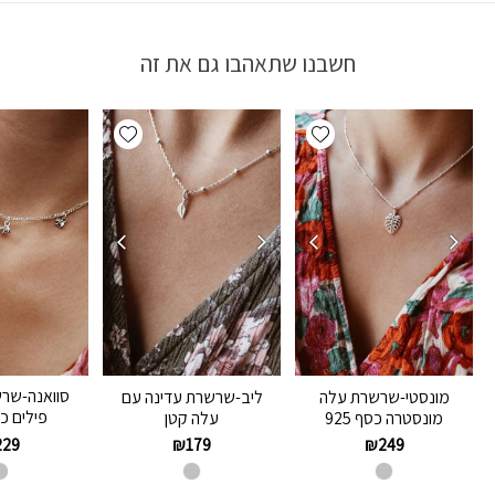
חשבנו שתאהבו גם את זה
Add wishlist
Add wishlist
סוואנה-שר
מונסטי-שרשרת עלה
ליב-שרשרת עדינה עם
פילים כסף
מונסטרה כסף 925
עלה קטן
229
₪
179
₪
249