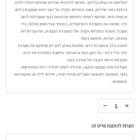
העליונות או בעיות בבליעה. תורמת להרפיית שרירים מתוחים ויכולה לסייע
בהפגת כאבי שרירים, צוואר וכתפיים. מקלה על כאבי ראש שמקורם בלחץ
או מתח רגשי. מסייעת לשחרר חסימות אנרגטיות בגוף שמובילות לכאב
פיזי. מאזנת את המערכת ההורמונלית, במיוחד אצל נשים (מחזור, גיל
מעבר). תומכת בפעילות תקינה של המערכת העצבית, מרגיעה חרדות
גופניות, רעידות, תחושת נימול.
תמיכה בלב ובמערכת הדם- מסייעת באיזון לחץ דם ומחזקת את מערכת
הלב וכלי הדם – על רקע רגשי או אנרגטי. נחשבת כמטהרת את הדם
ומקדמת זרימה תקינה של אנרגיה בגוף.
מעודדת שינה עמוקה ורגועה, שיכולה לשפר תהליכי ריפוי והתחדשות
בגוף. מתאימה לאנשים הסובלים מנדודי שינה, חרדות לילה או התעוררויות
פתאומיות.
הערות להזמנת פריט זה: