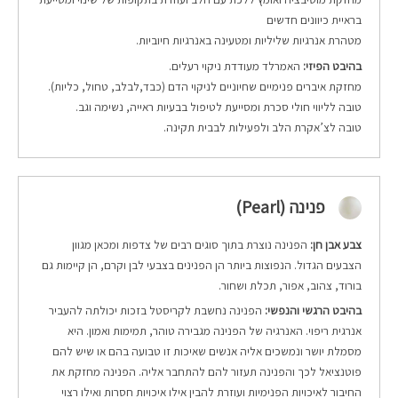
בראיית כיוונים חדשים
מטהרת אנרגיות שליליות ומטעינה באנרגיות חיוביות.
בהיבט הפיזי:
האמרלד מעודדת ניקוי רעלים.
מחזקת איברים פנימיים שחיוניים לניקוי הדם (כבד,לבלב, טחול, כליות).
טובה לליווי חולי סכרת ומסייעת לטיפול בבעיות ראייה, נשימה וגב.
טובה לצ’אקרת הלב ולפעילות לבבית תקינה.
פנינה (Pearl)
צבע אבן חן:
הפנינה נוצרת בתוך סוגים רבים של צדפות ומכאן מגוון
הצבעים הגדול. הנפוצות ביותר הן הפנינים בצבעי לבן וקרם, הן קיימות גם
בורוד, צהוב, אפור, תכלת ושחור.
בהיבט הרגשי והנפשי:
הפנינה נחשבת לקריסטל בזכות יכולתה להעביר
אנרגית ריפוי. האנרגיה של הפנינה מגבירה טוהר, תמימות ואמון. היא
מסמלת יושר ונמשכים אליה אנשים שאיכות זו טבועה בהם או שיש להם
פוטנציאל לכך והפנינה תעזור להם להתחבר אליה. הפנינה מחזקת את
החיבור לאיכויות הפנימיות ועוזרת להבין אילו איכויות חסרות ואילו רצוי