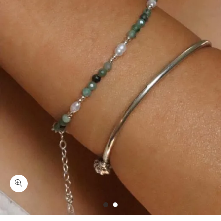
כמות מיכל-צמיד יד אמרלד ופנינה כסף 925/גולדפילד