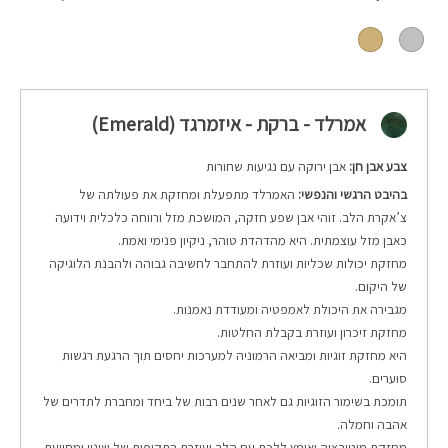
אמרלד - ברקת - איזמרגד (Emerald)
צבע אבן חן:
אבן ירוקה עם נגיעות שחורות
בהיבט הרגשי והנפשי:
האמרלד מתפעלת ומחזקת את פעולתה של
צ’אקרת הלב. זוהי אבן שפע חזקה, המושכת מזל ורווחה כלכלית וידועה
כאבן מזל עוצמתית. היא מהדהדת טוהר, ניקיון פנימי ואמת.
מחזקת יכולות שכליות ועוזרת להתחבר לחשיבה גבוהה ולהבנת הלוגיקה
של היקום.
מגבירה את היכולת לאמפטיה ומעודדת נאמנות.
מחזקת זיכרון ועוזרת בקבלת החלטות.
היא מחזקת זוגיות ומביאה הרמוניה למערכות יחסים תוך הרגעת רגשות
סוערים.
תומכת בשימור הזוגיות גם לאחר שנים רבות של ביחד ומחברת לתדרים של
אהבה וחמלה.
מחזקת מוטיבציה ואומץ ללכת עם הלב ועוזרת בתקופות של שינוי ומסייעת