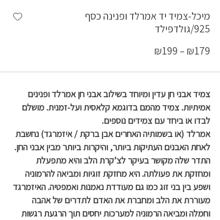
shlist
מיכל-צמיד יד אמרלד ופנינה כסף
925/גולדפילד
₪
199
–
₪
179
צמיד אבני חן עדין ומיוחד בשילוב אבני חן אמרלד ופנינים
אמיתיות. צמיד מהמם בדוגמא קלאסית ועל-זמנית. מושלם
לבדו או ביחד עם צמידים נוספים.
אמרלד (או בשמותיה האחרים אבן ברקת / איזמרגד) נחשבת
לאחת האבנים העתיקות ביותר, והיקרות ביותר מבין אבני החן.
התדר שלה מקושר בעיקר לצ’קרת הלב והיא מתפעלת
ומחזקת את פעולתה. היא מחזקת זוגיות ומביאה להרמוניה
ושפע בין בני זוג כמו גם מעודדת נאמנות ואמפטיה. האיזמרגד
מעוררת את הלב ומחברת את האדם לתדרים של אהבה
וחמלה ומביאה הרמוניה למערכות יחסים תוך הרגעת רגשות