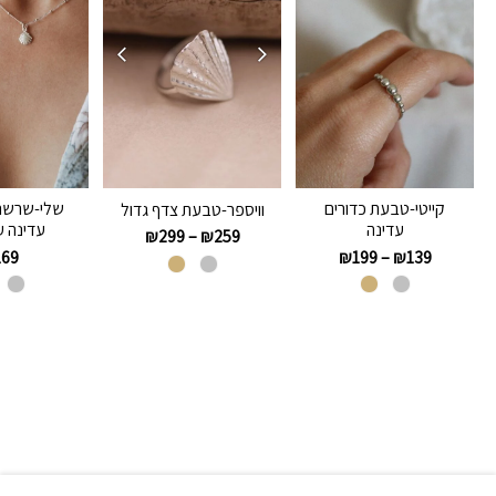
קייטי-טבעת כדורים
שלי-שרשרת
וויספר-טבעת צדף גדול
עדינה
עדינה 
₪
299
–
₪
259
169
₪
199
–
₪
139