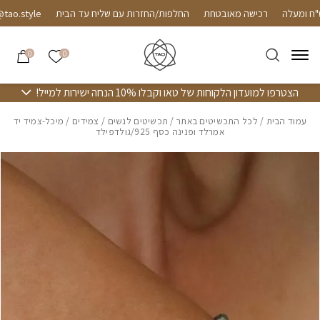
חזרה למעלה
Skip to Conten
רכישה מאובטחת
החלפות/החזרות עם שליח עד הבית
.style
הרשימה שלי
0
0
הצטרפו למועדון הלקוחות של טאו וקבלו 10% הנחה ישירות למייל!
עמוד הבית
/
לכל התכשיטים באתר
/
תכשיטים לנשים
/
צמידים
/ מיכל-צמיד יד
אמרלד ופנינה כסף 925/גולדפילד