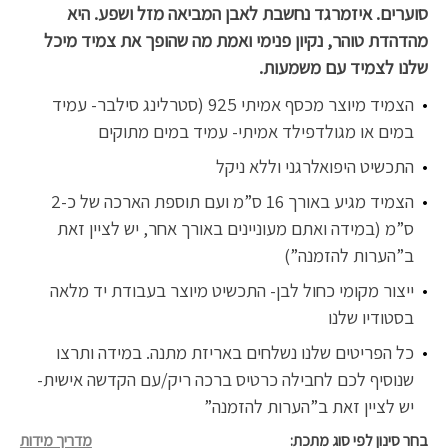
סוערים. איזמרגד נחשבת לאבן המביאה מזל ושפע. היא
מהדהדת טוהר, נקיון פנימי ואמת מה שהופך את צמיד מיכל
שלנו לצמיד עם משמעות.
הצמיד מיוצר מכסף אמיתי 925 (סטרלינג סילבר- עמיד
במים או מגולדפילד אמיתי- עמיד במים מתוקים
התכשיט היפואלרגני וללא ניקל
הצמיד מגיע באורך 16 ס”מ ועם תוספת הארכה של כ-2
ס”מ (במידה ואתם מעוניינים באורך אחר, יש לציין זאת
ב”הערות להזמנה”)
ייצור מקומי כחול לבן- התכשיט מיוצר בעבודת יד מלאה
בסטודיו שלנו
כל הפריטים שלנו נשלחים באריזת מתנה. במידה ותרצו
שנוסיף לכם לחבילה כרטיס ברכה ריק/עם הקדשה אישית-
יש לציין זאת ב”הערות להזמנה”
בחר סינון לפי סוג מתכת
מדריך מידות