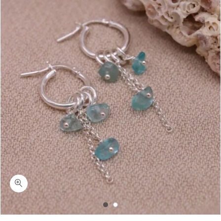
כמות מילווקי-עגילי חישוק אבני אפטייט כחולות