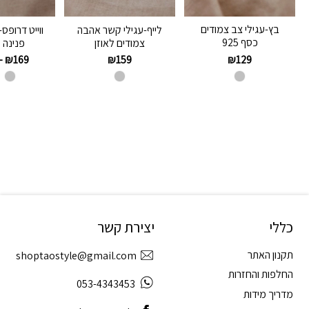
בץ-עגילי צב צמודים
לייף-עגילי קשר אהבה
ווייט דרופס
כסף 925
צמודים לאוזן
פנינה 
₪
129
–
₪
169
₪
159
כללי
יצירת קשר
תקנון האתר
shoptaostyle@gmail.com
החלפות והחזרות
053-4343453
מדריך מידות