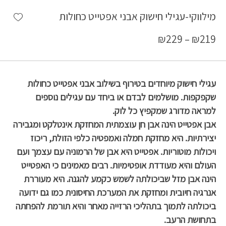
shlist
מילווקי-עגילי חישוק אבני אפטייט כחולות
₪
229
–
₪
219
עגילי חישוק מיוחדים בטירוף בשילוב אבני אפטייט כחולות
שקפקפות. מושלמים לבדם או ביחד עם עגילים נוספים
למראה מדורג שמקפיץ כל לוק.
אבן אפטייט הינה אבן חן עוצמתית המחזקת אינטלקט ומגבירה
יצירתיות. היא מחזקת חמלה ואמפטיה כלפי הזולת, ריכוז
ויכולות מוטוריות. אפטייט היא אבן של הרמוניה עם עצמך ועם
העולם והיא מעודדת אופטימיות. רבים מאמינים כי האפטייט
הינה אבן מזל שביכולתה לשמש כקמע להגנה. היא מעוררת
אנרגיה חיובית ומחזקת את המערכת החיסונית כמו גם ידועה
ביכולתה לתמוך בתהליכי הרזייה מאחר והיא תורמת להפחתה
בתחושת הרעב.