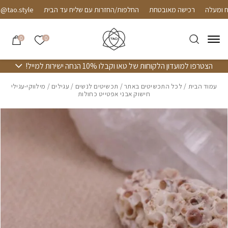
חזרה למעלה
Skip to Conten
רכישה מאובטחת
החלפות/החזרות עם שליח עד הבית
ao.style
הרשימה שלי
0
0
הצטרפו למועדון הלקוחות של טאו וקבלו 10% הנחה ישירות למייל!
עמוד הבית
/
לכל התכשיטים באתר
/
תכשיטים לנשים
/
עגילים
/ מילווקי-עגילי
חישוק אבני אפטייט כחולות