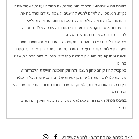
בהיבט הרגשי והנפשי:
הלברדורייט מאזנת את ההילה ועוזרת לשמור אותה
נקייה. היא מסייעת לאדם להגיע להישגים ולשמור עליהם ומרחיבה את
התודעה ומגדילה את יכולת ההכלה למידע רוחני.
מחזקת תהליכי
התפתחות אישיים וקבוצתיים ועוזרת להתחבר לעוצמה שלנו ובמקביל
להיות יציבים ומעשיים בהתנהלות שלנו.
מאפשרת לזרום בצורה מאוזנת בתקופה של שינויים משמעותיים בחיים
ומעודדת שלווה וקור-רוח על ידי הסרת מחשבות מטרידות. מפחיתה מתח
ודאגה ומחזקת מקוריות ואת ההבנה מתי הזמן הנכון ליישום הבחירות שלנו
בחיים.
במקביל לחיזוק הביטחון העצמי ולחיזוק האמונה האישית הלברדורייט
מסייעת לנו להבין מתי הגיע הזמן לעשות שינוי בחיים.
שומרת על הרמוניה
בין הרמות השונות: פיזית, רגשית, מחשבתית ורוחנית
ותורמת לתחושת רוגע
ואיזון רגשי.
בהיבט הפיזי:
הלברדורייט מאזנת את מערכת העיכול וחילוף החומרים
בגוף.
רוצה לשתף את החבר/ה? לחצ/י לשיתוף: