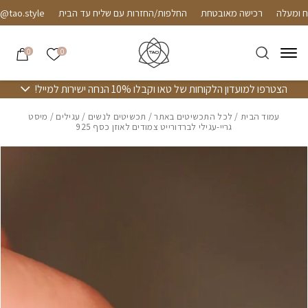
חזרה למעלה
Skip to Conten
רכישה מאובטחת
החלפות/החזרות עם שליח עד הבית
ao.style
אזל מהמלאי
הרשימה שלי
0
0
הצטרפו למועדון הלקוחות של טאו וקבלו 10% הנחה ישירות למייל!
עמוד הבית
/
לכל התכשיטים באתר
/
תכשיטים לנשים
/
עגילים
/ מיסט
גריי-עגילי לברדורייט צמודים לאוזן כסף 925