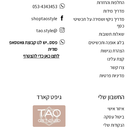
החלפות והחזרות
053-4343453
מדריך מידות
shoptaostyle
מדריך ניקוי ושמירה על תכשיטי
כסף
@tao.style
שאלות תשובות
בלוג אופנה ותכשיטים
פסס...יש לנו קבוצת וואטסאפ
סודית
הצהרת נגישות
לחצו כאן כדי להצטרף
קצת עלינו
צרו קשר
מדיניות פרטיות
החשבון שלי
גיפט קארד
איזור אישי
ביטול עסקה
הנקודות שלי