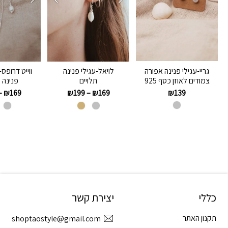
גריי-עגילי פנינה אפורה
לויאל-עגילי פנינה
ווייט דרופס
צמודים לאוזן כסף 925
תלויים
פנינה 
₪
139
–
₪
169
₪
199
–
₪
169
כללי
יצירת קשר
תקנון האתר
shoptaostyle@gmail.com