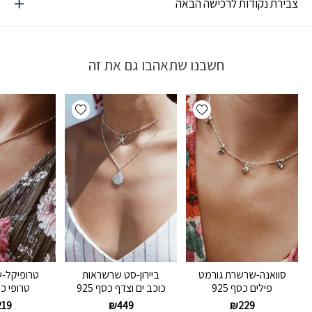
צבירת נקודות לרכישה הבאה
חשבנו שתאהבו גם את זה
Add wishlist
Add wishlist
סוואנה-שרשרת גורמט
ביירון-סט שרשראות
טרופיקל-
פילים כסף 925
כוכב ים וצדף כסף 925
טרופי כסף
219
₪
449
₪
229