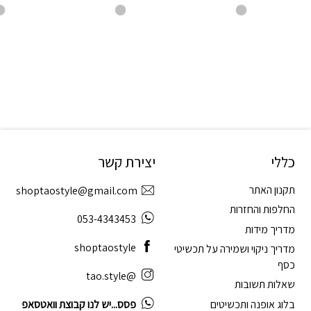
כללי
יצירת קשר
תקנון האתר
shoptaostyle@gmail.com
החלפות והחזרות
053-4343453
מדריך מידות
shoptaostyle
מדריך ניקוי ושמירה על תכשיטי
כסף
@tao.style
שאלות תשובות
בלוג אופנה ותכשיטים
פסס...יש לנו קבוצת וואטסאפ