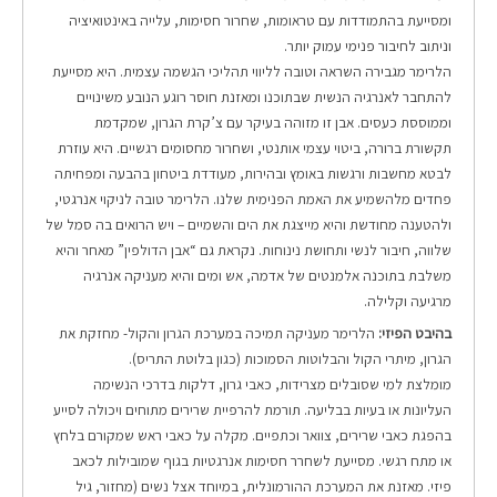
ומסייעת בהתמודדות עם טראומות, שחרור חסימות, עלייה באינטואיציה
וניתוב לחיבור פנימי עמוק יותר.
הלרימר מגבירה השראה וטובה לליווי תהליכי הגשמה עצמית. היא מסייעת
להתחבר לאנרגיה הנשית שבתוכנו ו
מאזנת חוסר רוגע הנובע משינויים
וממוססת כעסים. אבן זו מזוהה בעיקר עם צ’קרת הגרון, שמקדמת
תקשורת ברורה, ביטוי עצמי אותנטי, ושחרור מחסומים רגשיים. היא עוזרת
לבטא מחשבות ורגשות באומץ ובהירות, מעודדת ביטחון בהבעה ומפחיתה
פחדים מלהשמיע את האמת הפנימית שלנו. הלרימר טובה לניקוי אנרגטי,
ולהטענה מחודשת והיא מייצגת את הים והשמיים – ויש הרואים בה סמל של
שלווה, חיבור לנשי ותחושת נינוחות. נקראת גם “אבן הדולפין” מאחר והיא
משלבת בתוכנה אלמנטים של אדמה, אש ומים והיא מעניקה אנרגיה
מרגיעה וקלילה.
בהיבט הפיזי:
הלרימר מעניקה תמיכה במערכת הגרון והקול- מחזקת את
הגרון, מיתרי הקול והבלוטות הסמוכות (כגון בלוטת התריס).
מומלצת למי שסובלים מצרידות, כאבי גרון, דלקות בדרכי הנשימה
העליונות או בעיות בבליעה. תורמת להרפיית שרירים מתוחים ויכולה לסייע
בהפגת כאבי שרירים, צוואר וכתפיים. מקלה על כאבי ראש שמקורם בלחץ
או מתח רגשי. מסייעת לשחרר חסימות אנרגטיות בגוף שמובילות לכאב
פיזי. מאזנת את המערכת ההורמונלית, במיוחד אצל נשים (מחזור, גיל