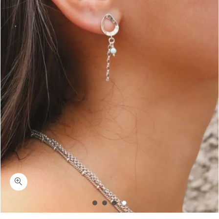
כמות מנדרין-עגילים צמודים חלולים עם לרימר כסף 925