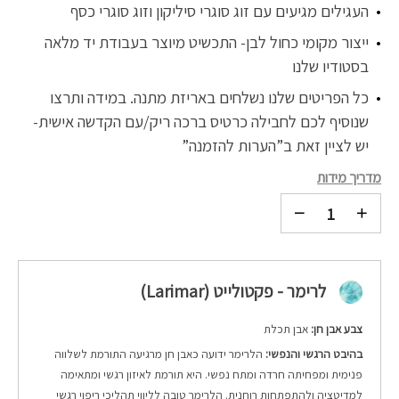
העגילים מגיעים עם זוג סוגרי סיליקון וזוג סוגרי כסף
ייצור מקומי כחול לבן- התכשיט מיוצר בעבודת יד מלאה
בסטודיו שלנו
כל הפריטים שלנו נשלחים באריזת מתנה. במידה ותרצו
שנוסיף לכם לחבילה כרטיס ברכה ריק/עם הקדשה אישית-
יש לציין זאת ב”הערות להזמנה”
מדריך מידות
לרימר - פקטולייט (Larimar)
צבע אבן חן:
אבן תכלת
בהיבט הרגשי והנפשי:
הלרימר ידועה כאבן חן מרגיעה התורמת לשלווה
פנימית ומפחיתה חרדה ומתח נפשי. היא תורמת לאיזון רגשי ומתאימה
למדיטציה ולהתפתחות רוחנית. הלרימר טובה לליווי תהליכי ריפוי רגשי