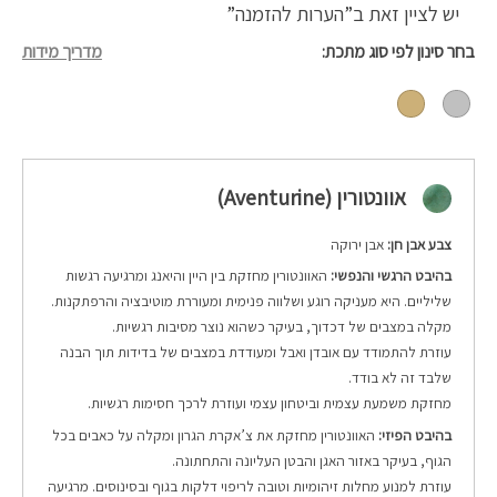
יש לציין זאת ב”הערות להזמנה”
בחר סינון לפי סוג מתכת
מדריך מידות
אוונטורין (Aventurine)
צבע אבן חן:
אבן ירוקה
בהיבט הרגשי והנפשי:
האוונטורין מחזקת בין היין והיאנג ומרגיעה רגשות
שליליים. היא מעניקה רוגע ושלווה פנימית ומעוררת מוטיבציה והרפתקנות.
מקלה במצבים של דכדוך, בעיקר כשהוא נוצר מסיבות רגשיות.
עוזרת להתמודד עם אובדן ואבל ומעודדת במצבים של בדידות תוך הבנה
שלבד זה לא בודד.
מחזקת משמעת עצמית וביטחון עצמי ועוזרת לרכך חסימות רגשיות.
בהיבט הפיזי:
האוונטורין מחזקת את צ’אקרת הגרון ומקלה על כאבים בכל
הגוף, בעיקר באזור האגן והבטן העליונה והתחתונה.
עוזרת למנוע מחלות זיהומיות וטובה לריפוי דלקות בגוף ובסינוסים. מרגיעה