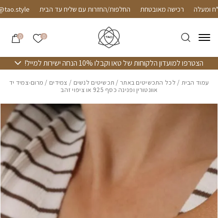
חזרה למעלה
Skip to Conten
רכישה מאובטחת
החלפות/החזרות עם שליח עד הבית
.style
הרשימה שלי
0
0
הצטרפו למועדון הלקוחות של טאו וקבלו 10% הנחה ישירות למייל!
עמוד הבית
/
לכל התכשיטים באתר
/
תכשיטים לנשים
/
צמידים
/ מרום-צמיד יד
אוונטורין ופנינה כסף 925 או ציפוי זהב