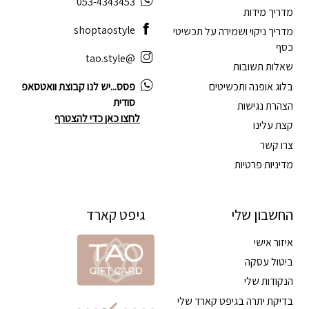
053-4343453
מדריך מידות
shoptaostyle
מדריך ניקוי ושמירה על תכשיטי
כסף
@tao.style
שאלות תשובות
בלוג אופנה ותכשיטים
פסס...יש לנו קבוצת וואטסאפ
סודית
הצהרת נגישות
לחצו כאן כדי להצטרף
קצת עלינו
צרו קשר
מדיניות פרטיות
החשבון שלי
גיפט קארד
איזור אישי
ביטול עסקה
הנקודות שלי
בדיקת יתרה בגיפט קארד שלי