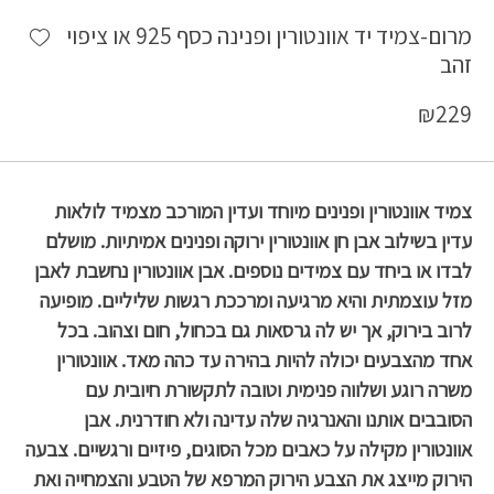
shlist
מרום-צמיד יד אוונטורין ופנינה כסף 925 או ציפוי
זהב
₪
229
צמיד אוונטורין ופנינים מיוחד ועדין המורכב מצמיד לולאות
עדין בשילוב אבן חן אוונטורין ירוקה ופנינים אמיתיות. מושלם
לבדו או ביחד עם צמידים נוספים. אבן אוונטורין נחשבת לאבן
מזל עוצמתית והיא מרגיעה ומרככת רגשות שליליים. מופיעה
לרוב בירוק, אך יש לה גרסאות גם בכחול, חום וצהוב. בכל
אחד מהצבעים יכולה להיות בהירה עד כהה מאד. אוונטורין
משרה רוגע ושלווה פנימית וטובה לתקשורת חיובית עם
הסובבים אותנו והאנרגיה שלה עדינה ולא חודרנית. אבן
אוונטורין מקילה על כאבים מכל הסוגים, פיזיים ורגשיים. צבעה
הירוק מייצג את הצבע הירוק המרפא של הטבע והצמחייה ואת