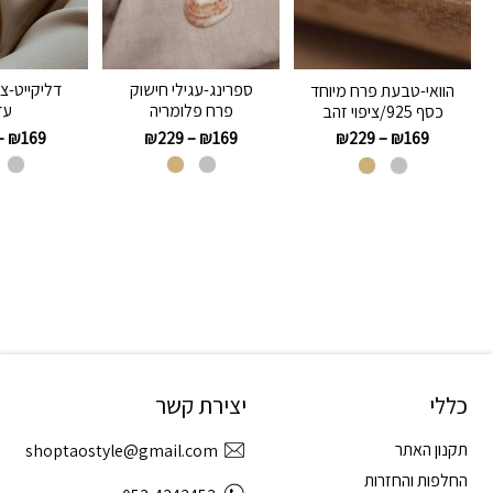
ספרינג-עגילי חישוק
דליקייט-צ
הוואי-טבעת פרח מיוחד
פרח פלומריה
עד
כסף 925/ציפוי זהב
–
₪
169
₪
229
–
₪
169
₪
229
–
₪
169
כללי
יצירת קשר
תקנון האתר
shoptaostyle@gmail.com
החלפות והחזרות