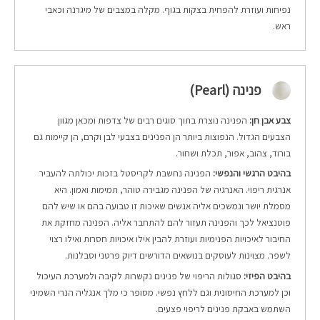
נפיחות ועוזרת להפחית בצקות בגוף. מקלה במצבים של מיגרנה וכאבי
ראש.
פנינה (Pearl)
צבע אבן חן:
הפנינה נוצרת בתוך סוגים רבים של צדפות ומכאן מגוון
הצבעים הגדול. הנפוצות ביותר הן הפנינים בצבעי לבן וקרם, הן קיימות גם
בורוד, צהוב, אפור, תכלת ושחור.
בהיבט הרגשי והנפשי:
הפנינה נחשבת לקריסטל בזכות יכולתה להעביר
אנרגית ריפוי. האנרגיה של הפנינה מגבירה טוהר, תמימות ואמון. היא
מסמלת יושר ונמשכים אליה אנשים שאיכות זו טבועה בהם או שיש להם
פוטנציאל לכך והפנינה תעזור להם להתחבר אליה. הפנינה מחזקת את
החיבור לאיכויות הפנימיות ועוזרת להבין אילו איכויות חסרות ואילו רצוי
לשפר. מצוינות לעוסקים בנושאים הדורשים דיוק פרטני וסבלנות.
בהיבט הפיזי:
סגולות הריפוי של פנינים נקשרות לקיבה ולמערכת העיכול
וכן למערכת החיסונית וגם ללחץ נפשי. מסופר כי מלך אנגליה הנרי השמיני
השתמש באבקת פנינים לריפוי פצעים.