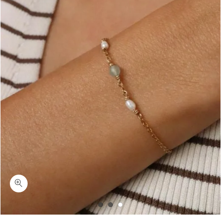
כמות מרום-צמיד יד אוונטורין ופנינה כסף 925 או ציפוי זהב