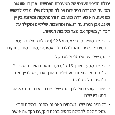
יכולת הריפוי העצמי של המערכת האנושית. אבן חן אוונטורין
מסייעת להגברת הפתיחות ויכולת הקבלה שלנו מבלי לחשוש
מפגיעה. היא מעוררת מוטיבציה והרפתקנות ומאזנת בין יין
ויאנג. אבן המרגיעה רגשות ומחשבות שליליים ומקילה על
דכדוך, בעיקר אם נוצר מסיבות רגשיות.
הצמיד מיוצר מכסף אמיתי 925 (סטרלינג סילבר- עמיד
במים או מציפוי זהב וגולדפילד אמיתי- עמיד במים מתוקים
התכשיט היפואלרגני וללא ניקל
הצמיד מגיע באורך 16 ס”מ ועם תוספת הארכה של כ-2
ס”מ (במידה ואתם מעוניינים באורך אחר, יש לציין זאת
ב”הערות להזמנה”)
ייצור מקומי כחול לבן- התכשיט מיוצר בעבודת יד מלאה
בסטודיו שלנו
כל הפריטים שלנו נשלחים באריזת מתנה. במידה ותרצו
שנוסיף לכם לחבילה כרטיס ברכה ריק/עם הקדשה אישית-