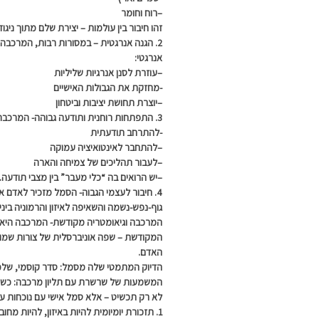
–
רוח וחומר
זהו חיבור בין עולמות – יצירת שלם מתוך ניגוד
2. הגנה אנרגטית –
במסורות רבות, המרכבה 
אנרגטי:
–
עוזרת לסנן אנרגיות שליליות
-מחזקת את הגבולות האישיים
–
יוצרת תחושת יציבות וביטחון
3. התפתחות רוחנית ותודעה גבוהה-
המרכבה 
-להתרחב תודעתית
–
להתחבר לאינטואיציה עמוקה
–
לעבור תהליכים של צמיחה והארה
–
יש הרואים בה “כלי מעבר” בין מצבי תודעה.
4. חיבור לעצמי הגבוה-
הסמל מזכיר לאדם א
גוף-
נפש-
נשמה
והשאיפה לאיזון והרמוניה ביני
המרכבה וגיאומטריה מקודשת-
המרכבה היא 
המקודשת – שפה אוניברסלית של צורות שמופי
האדם.
הדיוק המתמטי שלה מסמל:
סדר קוסמי,
שלמ
המשמעות של שרשרת עם תליון מרכבה:
כשע
לא רק תכשיט – אלא סמל אישי עם נוכחות ע
1. תזכורת יומיומית
להיות באיזון, להיות מחוב