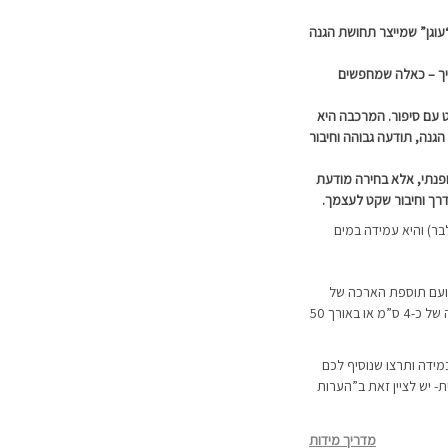
“עוגן” שמייצר תחושת הגנה
ך – כאלה שמחפשים
 עם סיפור.
המרכבה היא
הגנה, תודעה גבוהה וחיבור
פנתי, אלא בחירה מודעת
דרך
וחיבור שקט לעצמך.
ה באורך צ’וקר של 36 ס”מ ועם תוספת הארכה של
כ-5 ס”מ או באורך 40 ס”מ ותוספת הארכה של כ-4 ס”מ או באורך 50
מידה ותרצו שנוסיף לכם
 יש לציין זאת ב”הערות
מדריך מידות