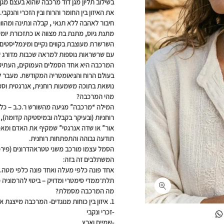
בשילוב תליון מגן דוד מרכבה שהוא בעצם מג
את האיזון בין החומר והרוח ובין הזכרי והנק
חיבור לאהבה ללא תנאי , קבלה ונתינה ומהו
מתנת גיוס, מתנת בת מצווה או כתזכורת יומי
השרשרת מעוצבת בקווים נקיים ומינמליסטים
עם שרשראות נוספות למראה שכבות מדורג ש
המרכבה היא אחד הסמלים העמוקים, העתיקי
בעולם הרוח והגיאומטריה המקודשת. מעבר ל
נושאת בתוכה משמעות רוחנית, אנרגטית וסמ
מהי המרכבה?
המילה “מרכבה” מגיעה מהשורש ר.כ.ב – כלי 
רוחניות (ובעיקר בקבלה ובמיסטיקה קדומה)
אור” או שדה אנרגטי” שמקיף את האדם ומאפ
תודעה גבוהה והתפתחות רוחנית.
הסמל עצמו מורכב משני טטראהדרונים (פירמ
המשתלבים זה בזה:
אחד פונה כלפי מעלה ו
אחד פונה כלפי מטה.
תלת־ממדי סימטרי ומדויק – ביטוי להרמוניה
מה המרכבה מסמלת?
1. איזון בין כוחות מנוגדים-
המרכבה מייצגת את ה
-זכרי ונקבי
-שמיים וארץ