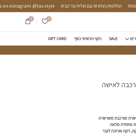
ה מאובטחת
החלפות/החזרות עם שליח עד הבית
stagram: @tao.style
0
0
הרשימה שלי
רים
SALE
ניקוי תכשיטי כסף
GIFT CARD
רכבה לאישה
רשרת מורכבת משרשרת
רת מיוחדת מלאה
 דקה וארוכה לגבר