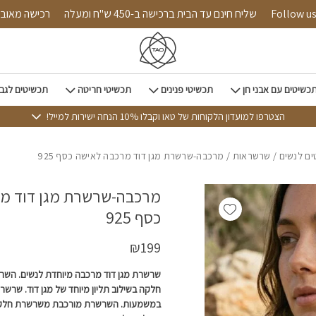
כמות מרכבה-שרשרת מגן דוד מרכבה לאישה כסף 925
Follow us on in
שליח חינם עד הבית ברכישה ב-450 ש"ח ומעלה
רכיש
כשיטים עם אבני חן
תכשיטי פנינים
תכשיטי חריטה
תכשיטים לגב
הצטרפו למועדון הלקוחות של טאו וקבלו 10% הנחה ישירות למייל!
ם לנשים
/
שרשראות
/ מרכבה-שרשרת מגן דוד מרכבה לאישה כסף 925
מרכבה-שרשרת מגן דוד מ
Add wishlist
כסף 925
₪
199
שרשרת מגן דוד מרכבה מיוחדת לנשים. הש
חלקה בשילוב תליון מיוחד של מגן דוד. שרש
במשמעות. השרשרת מורכבת משרשרת חלקה,