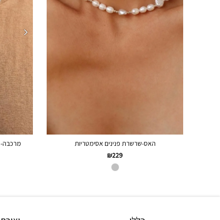
האס-שרשרת פנינים אסימטריות
מרכבה-ש
₪
229