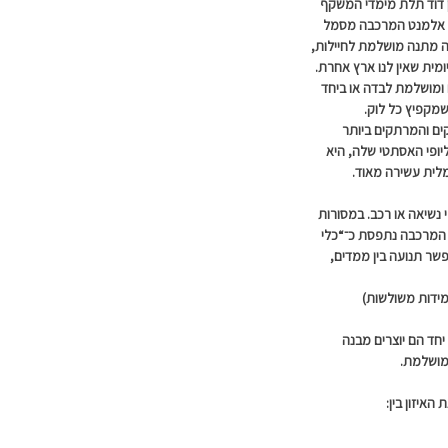
ן דוד תלת מימדי המשקף
בי. אלמנט המרכבה מסמל
וה מתנה מושלמת לחיילות,
ומית שאין לנו ארץ אחרת.
 ומושלמת לבדה או ביחד
מקפיץ כל לוק.
ם והמרתקים ביותר
יופי האסתטי שלה, היא
לית עשירה מאוד.
נשיאה או רכב. במסורות
, המרכבה נתפסת כ־“כלי
שר תנועה בין ממדים,
ידות משולשות)
יחד הם יוצרים מבנה
 מושלמת.
איזון בין: