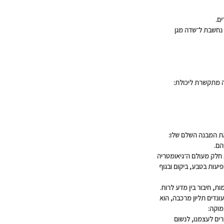
ים.
נחשבת ל־שדה מגן
מתקשרת ליכולת:
ת המבנה השלם שלו:
הם.
חלק מעולם ה־גיאומטריה
עות בטבע, ביקום ובגוף
ות,
חיבור בין מדע לרוח.
ונדים תליון מרכבה, הוא
מוקה:
רים לעצמנו, לנשום