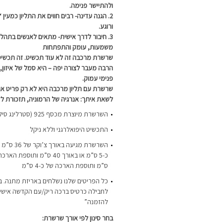
ולהתיישר פנימה.
2. הגנה עדינה-
רבים חווים את התליון כמעין 
ורוגע.
3.
חיבור לדרך אישית-
מתאים לאנשים בתהלי
משמעות, עומק והתפתחות
שרשרת מרכבה זה לא עוד תכשיט. זה תכשיט
הרבה מעבר לצורה יפה –
היא סמל של איזון, 
פנימי עמוק.
שרשרת עם תליון מרכבה היא לא רק פריט או
לשאת איתך:
אנרגיה של הרמוניה,
תזכורת ל
השרשרת מיוצרת מכסף 925 (סטרלינג סילבר) והיא עמידה במים
התכשיט היפואלרגני וללא ניקל
השרשרת מגיע
ס”מ ותוספת הארכה של כ-4 ס”מ
כל הפריטים שלנו נשלחים באריזת מתנה. ב
לחבילה כרטיס ברכה ריק/עם הקדשה אישית-
להזמנה”
בחר סינון לפי אורך שרשרת