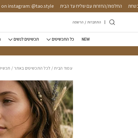
חזרה למעלה
Skip to Conten
שה מאובטחת
החלפות/החזרות עם שליח עד הבית
stagram: @tao.style
התחברות
/
הרשמה
NEW
כל התכשיטים
תכשיטים לנשים
ת
עמוד הבית
/
לכל התכשיטים באתר
/
תכשיטי