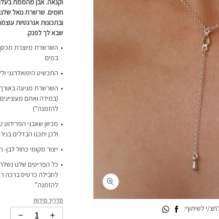
וקנאה. אבן מהממת בעלת יו
חומים. שרשרת נואל של
ובתכונות אנרגטיות עוצמ
שבא לך לפנק.
במים
התכשיט היפואלרגני ולל
(במידה ואתם מעוניינים 
להזמנה”)
מכיוון שאבני הפרידוט טב
ולכן יתכנו הבדלים בניר
ייצור מקומי כחול לבן- 
כל הפריטים שלנו נשלחי
לחבילה כרטיס ברכה רי
להזמנה”
מדריך מידות
צ/י לשיתוף:
8 