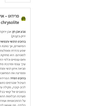
 chrysolite)
צבע אבן חן:
אבן ירוקה 
ירוק-בקבוק)
בהיבט הרגשי והנפשי:
המישורים, אך נותנת ה
שפע נהדרת ומומלצת ל
לסוגיהם. היא מחזקת ק
וחום עצמיים וכלפי הז
ערך עצמי ומרככת פחדי
מביאה איזון רגשי ומ
וממריצה את המחשבה
בהיבט הפיזי:
הפרידוט
העיכול שנגרמים כתוצ
לכיב-קיבה, מקילה על 
במצבים של קושי בבליע
מערכת הבלוטות ההורמ
על ההתכווצויות ועוזר
הלידה, מה שעשוי להקל