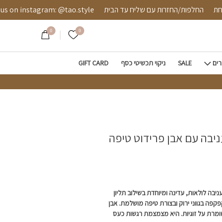
ן פרידוט טיפה כסף 925
ה מאובטחת
החלפות/החזרות עם שליח עד הבית
nstagram: @tao.style
0
0
הרשימה שלי
רים
SALE
ניקוי תכשיטי כסף
GIFT CARD
יבה עם אבן פרידוט טיפה
בה לולאות, עדינה ומיוחדת בשילוב תליון
קפה בגווני ירוק ובצורת טיפה מושלמת. אבן
מרת על זוגיות. היא מצמצמת רגשות כעס