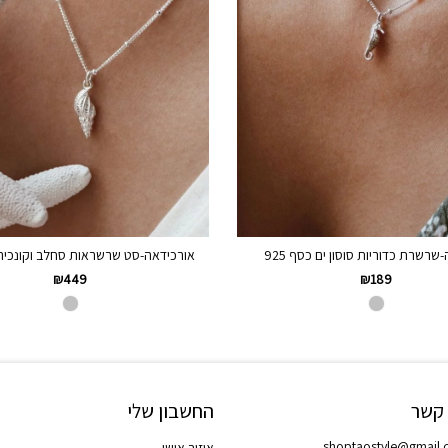
שרשרת כדוריות סוסון ים כסף 925
אורכידאה-סט שרשראות סחלב וקונכיה כס
₪
449
₪
189
 קשר
החשבון שלי
shoptaostyle@gmail
איזור אישי