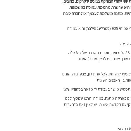
פי ייחודי הבוהקת בגוונים ירקרקים, צהובים,
נו היא שרשרת מהממת עמוסה במשמעות
תיות. מתנה מושלמת לעצמך או לחברה טובה
השרשרת מיוצרת מכסף אמיתי 925 (סטרלינג סילבר) והיא עמידה
א ניקל
השרשרת מגיעה באורך 36 ס”מ ועם תוספת הארכה של כ-8 ס”מ
באורך שונה, יש לציין זאת ב”הערות
עיות לחלוטין, לכל אחת גוון, צבע וגודל שונים
אות בין האבנים השונות
התכשיט מיוצר בעבודת יד מלאה בסטודיו שלנו
ם באריזת מתנה. במידה ותרצו שנוסיף לכם
ק/עם הקדשה אישית- יש לציין זאת ב”הערות
במלאי