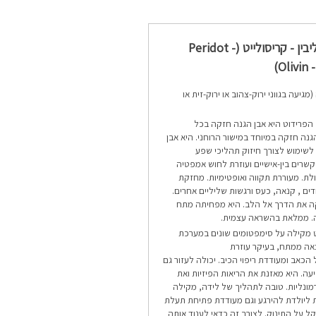
פרידוט – אוליבין - קריסולייט (Peridot -
Olivin -
(מגיעה בגווני ירוק-צהוב או ירוק-זית או
הפרידוט היא אבן הגנה חזקה בכל
גנה חזקה במיוחד במישור הרוחני. היא אבן
שימוש לצורך חיזוק תהליכי שפע
שרים בין-אישיים ועוזרת לחוש אמפטיה
ולת. מעוררת תקווה ואופטימיות. מחזקת
ם , קנאה, כעס ורגשות שליליים אחרים.
נקה את הדרך אל הלב. היא מפחיתה מתח
. ממלאת בהשראה עצמית.
 מקילה על סימפטומים שונים במערכת
אה ממתח, בעיקר עוזרת
הכאב ומעודדת ריפוי הכיב. יכולה לעזור גם
ה. היא מאזנת את הריאות הפיזיות ואת
ונליות. טובה לתהליך של לידה, מקילה
ת ליולדת להירגע וגם מעודדת פתיחת תעלת
 על התינוק. לצורך זה כדאי לענוד אותה