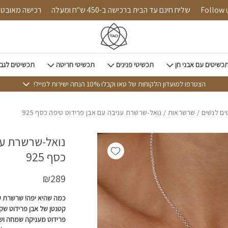
כמות נואל-שרשרת עניבה עם אב
Follow us on i
שליח חינם עד הבית ברכישה ב-450 ש"ח ומעלה
רכיש
כשיטים עם אבני חן
תכשיטי פנינים
תכשיטי חריטה
תכשיטים לגב
הצטרפו למועדון הלקוחות של טאו וקבלו 10% הנחה ישירות למייל!
ם לנשים
/
שרשראות
/ נואל-שרשרת עניבה עם אבן פרידוט טיפה כסף 925
נואל-שרשרת ענ
Add wishlist
כסף 925
₪
289
כמה שהיא יפה! שרשרת עני
קטנטן של אבן פרידוט שקפ
פרידוט מעניקה שמחה ושו