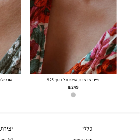
פייני-שרשרת אצטרובל כסף 925
אורסולה-
₪
249
כללי
יצירת
.com
תקנון האתר