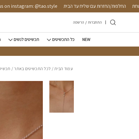
חזרה למעלה
Skip to Conten
ה מאובטחת
החלפות/החזרות עם שליח עד הבית
nstagram: @tao.style
התחברות
/
הרשמה
NEW
כל התכשיטים
תכשיטים לנשים
ת
עמוד הבית
/
לכל התכשיטים באתר
/
תכשיטי