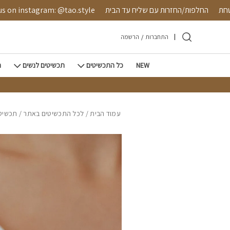
חזרה למעלה
Skip to Conten
 מאובטחת
החלפות/החזרות עם שליח עד הבית
instagram: @tao.style
התחברות
/
הרשמה
NEW
כל התכשיטים
תכשיטים לנשים
ת
עמוד הבית
/
לכל התכשיטים באתר
/
תכשיטי