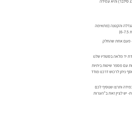
סף אמיתי 925 (סטרלינג סילבר) והיא עמידה
גדלה והקטנה (מתאימה
לענוד את הטבעת ב-2 צורות- פעם אחת שהחלק
דת יד מלאה בסטודיו שלנו
ת עם מספר שיטות ביתיות
 ניתן לרכוש דרכנו
מודד
מידה ותרצו שנוסיף לכם
 יש לציין זאת ב”הערות