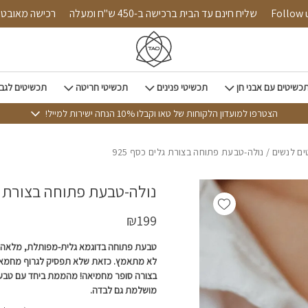
כמות נולה-טבעת פתוחה בצורת גלים כסף 925
Follow us on 
שליח חינם עד הבית ברכישה ב-450 ש"ח ומעלה
רכישה 
כשיטים עם אבני חן
תכשיטי פנינים
תכשיטי חריטה
תכשיטים לגב
הצטרפו למועדון הלקוחות של טאו וקבלו 10% הנחה ישירות למייל!
ם לנשים
/ נולה-טבעת פתוחה בצורת גלים כסף 925
נולה-טבעת פתוחה בצורת גלי
Add wishlist
₪
199
טבעת פתוחה בדוגמא גלית-מפותלת, מלאה בנ
לא מתאמץ. כזאת שלא תפסיק לגרוף מחמא
בצורה סופר מחמיאה! מהממת ביחד עם טבעו
מושלמת גם לבדה.