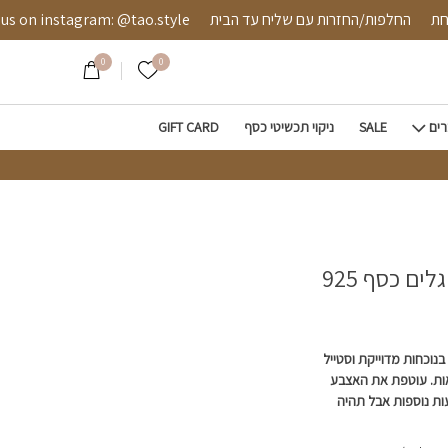
מאובטחת
החלפות/החזרות עם שליח עד הבית
instagram: @tao.style
0
0
הרשימה שלי
רים
SALE
ניקוי תכשיטי כסף
GIFT CARD
ם כסף 925
וכחות מדוייקת וסטייל
ות. עוטפת את האצבע
ת נוספות אבל תהיה