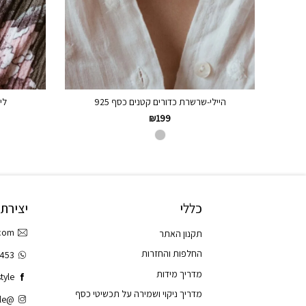
היילי-שרשרת כדורים קטנים כסף 925
לי
₪
199
כללי
יצירת
.com
תקנון האתר
החלפות והחזרות
3453
מדריך מידות
tyle
מדריך ניקוי ושמירה על תכשיטי כסף
@tao.style